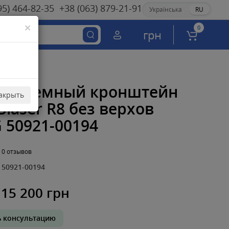
95) 464-82-35
+38 (063) 879-21-91
Українська
RU
×
0
грн
росъемный кронштейн
акрыть
laser R8 без верхов
 50921-00194
0 отзывов
50921-00194
15 200 грн
ь консультацию