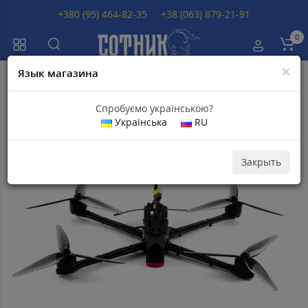
+380 (95) 464-82-35
+38 (063) 879-21-91
0
×
Язык магазина
Главная
Квадрокоптеры
FPV Дрон камикадзе r2 8 дюймов
Спробуємо українською?
Українська
RU
Популярный
Скидка 1
100
грн
Закрыть