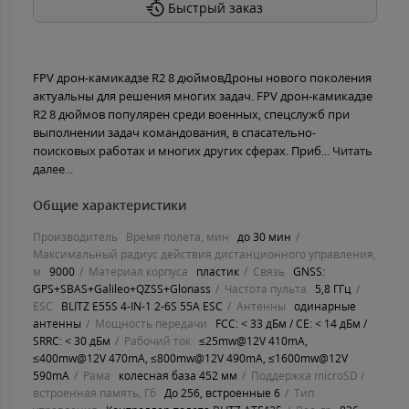
Быстрый заказ
FPV дрон-камикадзе R2 8 дюймовДроны нового поколения
актуальны для решения многих задач. FPV дрон-камикадзе
R2 8 дюймов популярен среди военных, спецслужб при
выполнении задач командования, в спасательно-
поисковых работах и многих других сферах. Приб...
Читать
далее...
Общие характеристики
Производитель
Время полета, мин
до 30 мин
Максимальный радиус действия дистанционного управления,
м
9000
Материал корпуса
пластик
Связь
GNSS:
GPS+SBAS+Galileo+QZSS+Glonass
Частота пульта
5,8 ГГц
ESC
BLITZ E55S 4-IN-1 2-6S 55A ESC
Антенны
одинарные
антенны
Мощность передачи
FCC: < 33 дБм / CE: < 14 дБм /
SRRC: < 30 дБм
Рабочий ток
≤25mw@12V 410mA,
≤400mw@12V 470mA, ≤800mw@12V 490mA, ≤1600mw@12V
590mA
Рама
колесная база 452 мм
Поддержка microSD /
встроенная память, Гб
До 256, встроенные 6
Тип