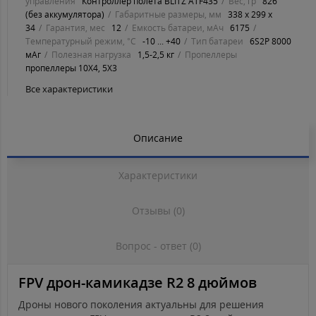
управления
Контроллер полета BLITZ ATF435
Вес, гр
826
(без аккумулятора)
Габаритные размеры, мм
338 x 299 x
34
Гарантия, мес
12
Емкость батареи, мАч
6175
Температурный режим, °C
-10 ... +40
Тип батареи
6S2P 8000
мАг
Полезная нагрузка
1,5-2,5 кг
Пропеллеры
пропеллеры 10X4, 5X3
Все характеристики
Описание
Характеристики
Отзывы (0)
Вопрос - ответ (0)
FPV дрон-камикадзе R2 8 дюймов
Дроны нового поколения актуальны для решения