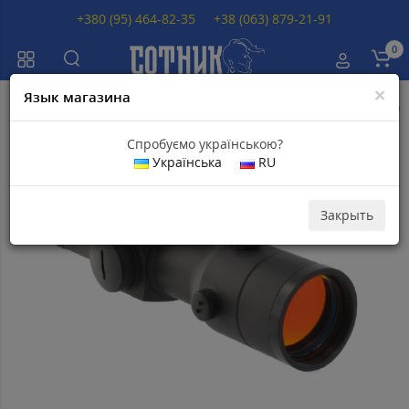
+380 (95) 464-82-35
+38 (063) 879-21-91
0
×
Язык магазина
Главная
Коллиматорные прицелы
Коллиматорные прицелы Aimpoin
Спробуємо українською?
Українська
RU
Популярный
Закрыть