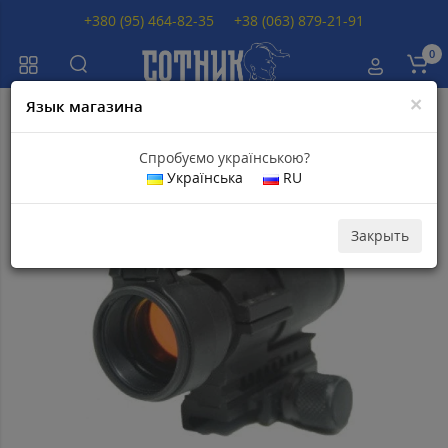
+380 (95) 464-82-35
+38 (063) 879-21-91
0
×
Язык магазина
Главная
Коллиматорный прицел Aimpoint PRO
Спробуємо українською?
Українська
RU
Популярный
Закрыть