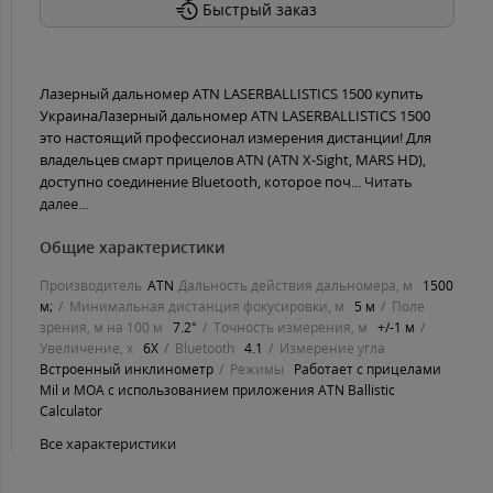
Быстрый заказ
Лазерный дальномер ATN LASERBALLISTICS 1500 купить
УкраинаЛазерный дальномер ATN LASERBALLISTICS 1500
это настоящий профессионал измерения дистанции! Для
владельцев смарт прицелов ATN (ATN X-Sight, MARS HD),
доступно соединение Bluetooth, которое поч...
Читать
далее...
Общие характеристики
Производитель
ATN
Дальность действия дальномера, м
1500
м;
Минимальная дистанция фокусировки, м
5 м
Поле
зрения, м на 100 м
7.2°
Точность измерения, м
+/-1 м
Увеличение, х
6Х
Bluetooth
4.1
Измерение угла
Встроенный инклинометр
Режимы
Работает с прицелами
Mil и MOA с использованием приложения ATN Ballistic
Calculator
Все характеристики