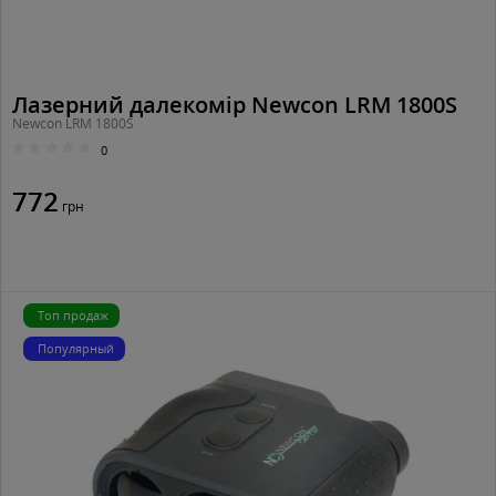
Лазерний далекомір Newcon LRM 1800S
Newcon LRM 1800S
0
772
грн
Топ продаж
Популярный