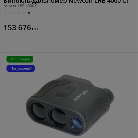
Бинокль-дальномер Newcon LRB 4000 СI
Newcon LRB 4000 СI
0
153 676
грн
Топ продаж
Популярный