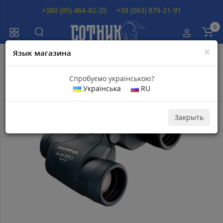
+380 (95) 464-82-35
+38 (063) 879-21-91
0
×
Язык магазина
Главная
Бинокли
Бинокли Olympus
Бинокль Olympus DPS I 8x40
Спробуємо українською?
Українська
RU
Популярный
Закрыть