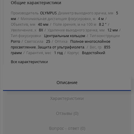
Общие характеристики
Производитель
OLYMPUS
Диаметр выходного зрачка, мм
5
мм
Минимальная дистанция фокусировки, м
4 м
Объектив, мм
40 мм
Поле зрения, м на 100 м
8.2 °
Увеличение, х
8Х
Удаление выходного зрачка, мм
12 мм
Тип фокусировки
Центральным кольцом
Тип конструкции
Porro
Светосила
25
Оптика
Полное многослойное
просветление. Защита от ультрафиолета.
Вес, гр
855
грамм
Гарантия, мес
1 год
Корпус
Водостойкий
Все характеристики
Описание
Характеристики
Отзывы (0)
Вопрос - ответ (0)