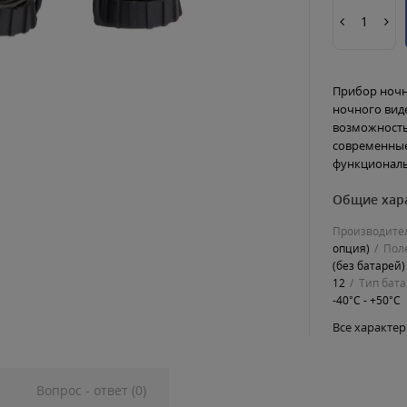
Прибор ноч
ночного виде
возможность
современные
функциональ
Общие хар
Производите
опция)
Пол
(без батарей)
12
Тип бат
-40°C - +50°C
Все характе
Вопрос - ответ (0)