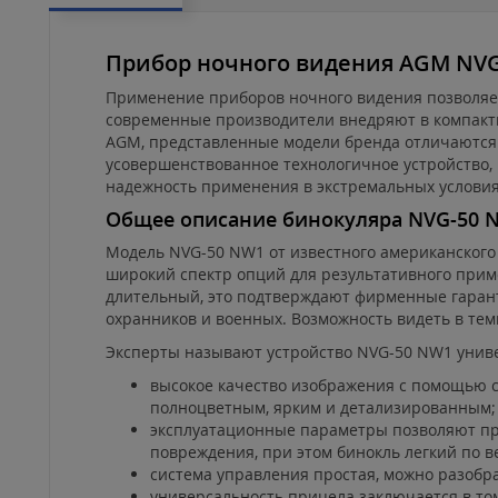
Прибор ночного видения AGM NV
Применение приборов ночного видения позволяет
современные производители внедряют в компакт
AGM, представленные модели бренда отличаются 
усовершенствованное технологичное устройство,
надежность применения в экстремальных условиях
Общее описание бинокуляра NVG-50 
Модель NVG-50 NW1 от известного американского 
широкий спектр опций для результативного приме
длительный, это подтверждают фирменные гаранти
охранников и военных. Возможность видеть в тем
Эксперты называют устройство NVG-50 NW1 униве
высокое качество изображения с помощью с
полноцветным, ярким и детализированным;
эксплуатационные параметры позволяют при
повреждения, при этом бинокль легкий по ве
система управления простая, можно разобр
универсальность прицела заключается в том