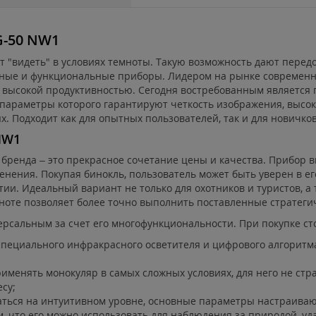
G-50 NW1
 "видеть" в условиях темноты. Такую возможность дают передо
ные и функциональные приборы. Лидером на рынке современн
высокой продуктивностью. Сегодня востребованным является 
 параметры которого гарантируют четкость изображения, выс
. Подходит как для опытных пользователей, так и для новичков
NW1
бренда – это прекрасное сочетание цены и качества. Прибор в
нения. Покупая бинокль, пользователь может быть уверен в ег
и. Идеальный вариант не только для охотников и туристов, а т
ноте позволяет более точно выполнить поставленные стратеги
рсальным за счет его многофункциональности. При покупке ст
пециального инфракрасного осветителя и цифрового алгоритма
менять монокуляр в самых сложных условиях, для него не стр
су;
аться на интуитивном уровне, основные параметры настраиваю
, что его можно использовать для наблюдения за природой, уд