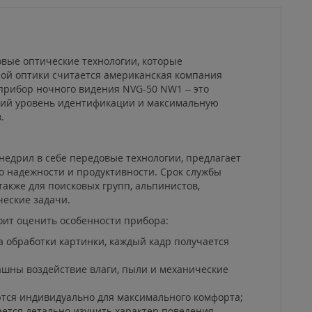
вые оптические технологии, которые
ой оптики считается американская компания
прибор ночного видения NVG-50 NW1 – это
окий уровень идентификации и максимальную
.
недрил в себе передовые технологии, предлагает
о надежности и продуктивности. Срок службы
акже для поисковых групп, альпинистов,
ческие задачи.
оит оценить особенности прибора:
 обработки картинки, каждый кадр получается
ашны воздействие влаги, пыли и механические
тся индивидуально для максимального комфорта;
ается детально изучить характер поведения