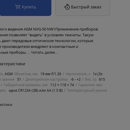
Купить
Быстрый заказ
ного видения AGM NVG-50 NW1Применение приборов
ния позволяет "видеть" в условиях темноты. Такую
 дают передовые оптические технологии, которые
 производители внедряют в компактные и
ные приборы. ...
Читать далее...
актеристики
ль
AGM
Объектив, мм
19 мм F/1.26
Увеличение, х
1x (3x
е зрения
51
Диоптрийная настройка
-6 - +2
Вес, гр
615
Габаритные размеры, мм
112 × 118 × 74
Гарантия, мес
ареи
одна CR123A (3В) или AA (1.5 В)
Температурный режим
ристики