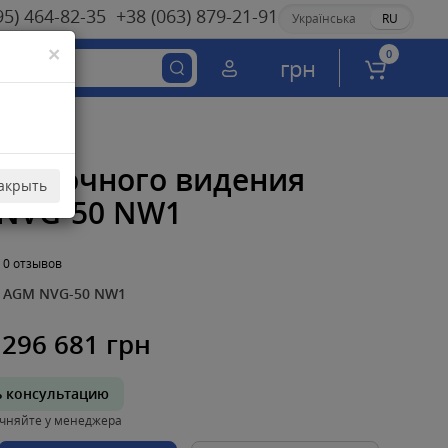
95) 464-82-35
+38 (063) 879-21-91
Українська
RU
×
0
грн
ор ночного видения
акрыть
NVG-50 NW1
0 отзывов
AGM NVG-50 NW1
296 681 грн
ь консультацию
чняйте у менеджера