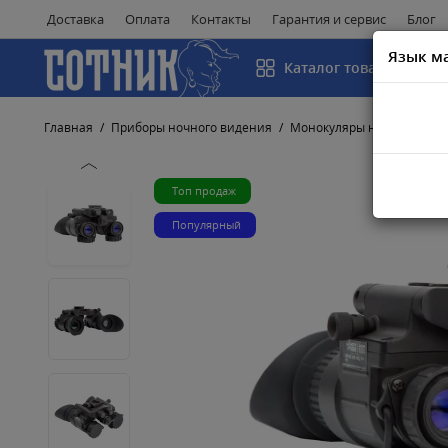
Доставка
Оплата
Контакты
Гарантия и сервис
Блог
Язык м
Каталог товаров
Главная
Приборы ночного видения
Монокуляры ночного вид
Топ продаж
Популярный