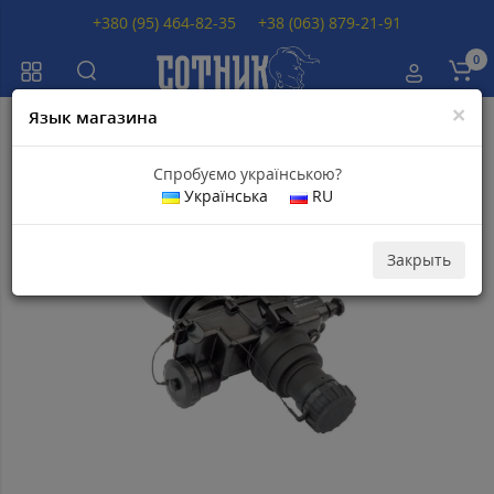
+380 (95) 464-82-35
+38 (063) 879-21-91
0
×
Язык магазина
Главная
Приборы ночного видения
Монокуляры ночного видения 
Спробуємо українською?
Українська
RU
Популярный
Закрыть