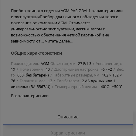
Прибор ночного видения AGM PVS-7 3AL1: характеристики
и эксплуатацияПрибор для ночного наблюдения нового
поколения от компании AGM. Отличается
универсальностью эксплуатации, легким весом и
возможностью обеспечения четкой картинкой вне
зависимости от ...
Читать далее...
Общие характеристики
Производитель
AGM
Объектив, мм
27 F/1.3
Увеличение, х
1Х
Поле зрения
40
Диоптрийная настройка
-6 - +2
Вес,
гр
680 (без батарей)
Габаритные размеры, мм
162 × 152 ×
76
Гарантия, мес
12
Тип батареи
2 AA лужных или 1
литиевых (BA-5567/U)
Температурный режим
-40°C - +50°C
Все характеристики
Описание
Характеристики