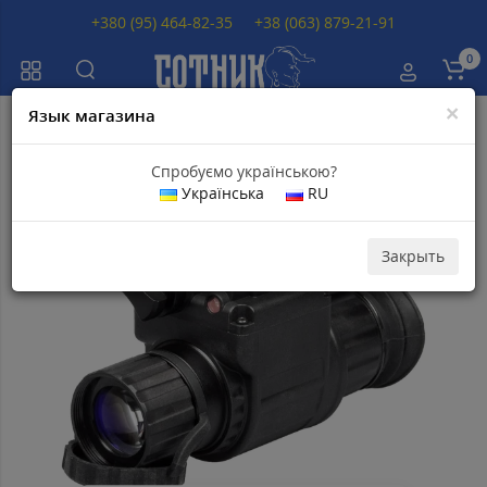
+380 (95) 464-82-35
+38 (063) 879-21-91
0
×
Язык магазина
Главная
Приборы ночного видения
Монокуляры ночного видения 
Спробуємо українською?
Українська
RU
Популярный
Скидка 3
000
грн
Закрыть