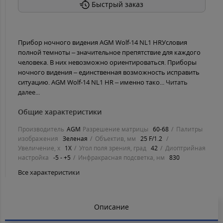
Быстрый заказ
Прибор ночного видения AGM Wolf-14 NL1 HRУсловия
полной темноты – значительное препятствие для каждого
человека. В них невозможно ориентироваться. Приборы
ночного видения – единственная возможность исправить
ситуацию. AGM Wolf-14 NL1 HR – именно тако...
Читать
далее...
Общие характеристики
Производитель
AGM
Разрешение матрицы
60-68
Палитры
изображения
Зеленая
Объектив, мм
25 F/1.2
Увеличение, х
1Х
Угол поля зрения, град
42
Диоптрийная
настройка
-5 - +5
Инфракрасная подсветка, нм
830
Все характеристики
Описание