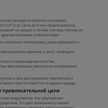
о если приходится работать в условиях
) CLIP CL42. Цена ее очень привлекательна,
ановкой на прицел и легким снятием, поэтому ее
и другими важными особенностями:
е колебания температуры, давая возможность
жиме реального времени, и могут проводить
тинки в превосходном качестве;
е при максимальном увеличении изображения
получили в свое распоряжение компактный и
ее можно просто поместить в карман одежды.
ой привлекательной цене
я наше предложение. Мы закупаем все
осредников. Это дает возможность нашим
ует возможность оформить заказ на покупку