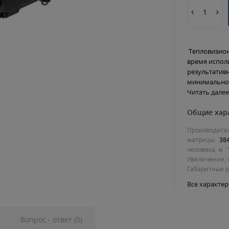
Тепловизионн
время испол
результативн
минимальной
Читать далее.
Общие хар
Производите
матрицы
38
человека, м
Увеличение, 
Габаритные 
Все характе
Вопрос - ответ (0)