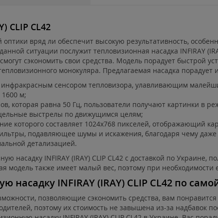
) CLIP CL42
 оптики вряд ли обеспечит высокую результативность, особенн
нной ситуации послужит тепловизионная насадка INFIRAY (IRAY
смогут сэкономить свои средства. Модель порадует быстрой уст
тепловизионного монокуляра. Предлагаемая насадка порадует 
 инфракрасным сенсором тепловизора, улавливающим малейши
 1600 м;
ов, которая равна 50 Гц, пользователи получают картинки в ре
ицельные выстрелы по движущимся целям;
ние которого составляет 1024х768 пикселей, отображающий кар
фильтры, подавляющее шумы и искажения, благодаря чему даж
мальной детализацией.
ую насадку INFIRAY (IRAY) CLIP CL42 с доставкой по Украине, 
я модель также имеет малый вес, поэтому при необходимости 
 насадку INFIRAY (IRAY) CLIP CL42 по сам
озможности, позволяющие сэкономить средства, вам понравитс
одителей, поэтому их стоимость не завышена из-за надбавок п
ионную насадку INFIRAY (IRAY) CLIP CL42 в Украине. Вас порад