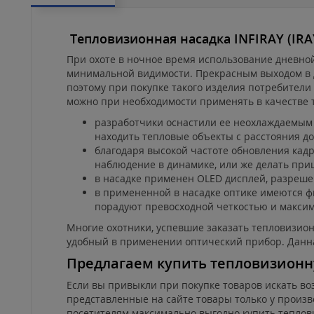
Тепловизионная насадка INFIRAY (IRAY
При охоте в ночное время использование дневной
минимальной видимости. Прекрасным выходом в да
поэтому при покупке такого изделия потребители 
можно при необходимости применять в качестве 
разработчики оснастили ее неохлаждаемым
находить тепловые объекты с расстояния до
благодаря высокой частоте обновления кадр
наблюдение в динамике, или же делать пр
в насадке применен OLED дисплей, разреше
в примененной в насадке оптике имеются 
порадуют превосходной четкостью и макси
Многие охотники, успевшие заказать тепловизионн
удобный в применении оптический прибор. Данна
Предлагаем купить тепловизионную
Если вы привыкли при покупке товаров искать в
представленные на сайте товары только у произв
посетителям максимально выгодно купить тепловиз