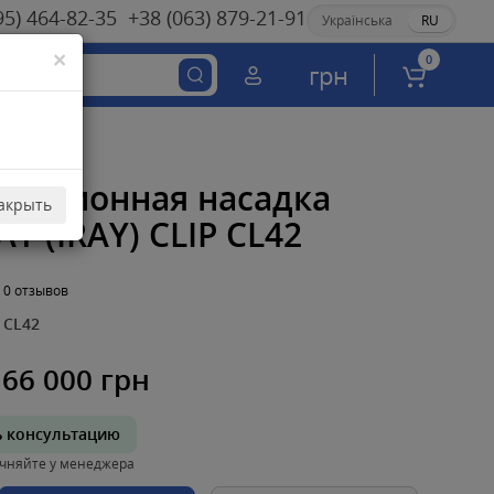
95) 464-82-35
+38 (063) 879-21-91
Українська
RU
×
0
грн
овизионная насадка
акрыть
AY (IRAY) CLIP CL42
0 отзывов
CL42
66 000 грн
ь консультацию
чняйте у менеджера