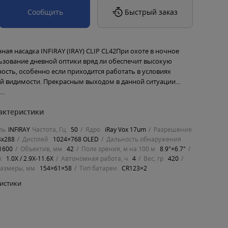
Сообщить
Быстрый заказ
ая насадка INFIRAY (IRAY) CLIP CL42При охоте в ночное
ьзование дневной оптики вряд ли обеспечит высокую
ость, особенно если приходится работать в условиях
 видимости. Прекрасным выходом в данной ситуации...
..
актеристики
ль
INFIRAY
Частота, Гц
50
Ядро
iRay Vox 17um
Разрешение
4x288
Дисплей
1024×768 OLED
Дальность обнаружения
1600
Объектив, мм
42
Поле зрения, м на 100 м
8.9°×6.7°
х
1.0Х / 2.9Х-11.6Х
Автономная работа, ч
4
Вес, гр
420
размеры, мм
154×61×58
Тип батареи
CR123×2
ристики