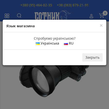
+380 (95) 464-82-35
+38 (063) 879-21-91
0
×
Язык магазина
Главная
Тепловизионные бинокли
Тепловизионные бинокли Fortu
Спробуємо українською?
Українська
RU
Популярный
Закрыть