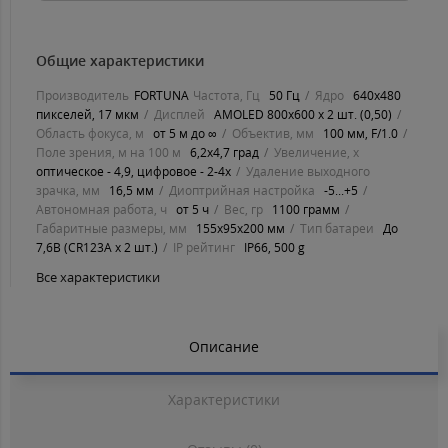
Общие характеристики
Производитель
FORTUNA
Частота, Гц
50 Гц
Ядро
640х480
пикселей, 17 мкм
Дисплей
AMOLED 800х600 х 2 шт. (0,50)
Область фокуса, м
от 5 м до ∞
Объектив, мм
100 мм, F/1.0
Поле зрения, м на 100 м
6,2х4,7 град
Увеличение, х
оптическое - 4,9, цифровое - 2-4х
Удаление выходного
зрачка, мм
16,5 мм
Диоптрийная настройка
-5...+5
Автономная работа, ч
от 5 ч
Вес, гр
1100 грамм
Габаритные размеры, мм
155х95х200 мм
Тип батареи
До
7,6B (CR123A х 2 шт.)
IP рейтинг
IP66, 500 g
Все характеристики
Описание
Характеристики