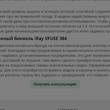
окий уровень защиты и оснащен оптикой, способной сохранять
даже при экстремальной погоде. В модели задействованы энерг
 5 часов даже при постоянном активном использовании. Чтобы
дключить к нему внешний источник питания на 5 V. Оптически
ю даже начинающим пользователям удастся легко задавать тр
онный бинокль iRay XFUSE 384
ителем китайского бренда на отечественном рынке, поэтому 
ний. Благодаря этому предлагаемые в нашем каталоге оптиче
ые надбавки, устанавливаемые посредниками. Это дает возможн
 с доставкой по Украине. Нам важно сделать приобретения на
ем на предлагаемые товары значительные скидки. Оформление
. Для этого потребуется отправить модель в корзину и указат
ые регионы страны без задержек и промедлений, что позволит 
Получить консультацию