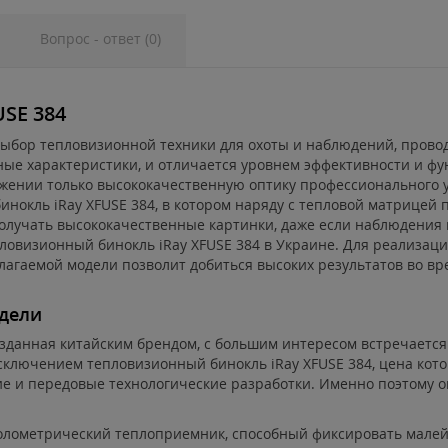
Вопрос - ответ (0)
SE 384
ыбор тепловизионной техники для охоты и наблюдений, провод
ые характеристики, и отличается уровнем эффективности и фу
ении только высококачественную оптику профессионального ур
инокль iRay XFUSE 384, в котором наряду с тепловой матрицей
олучать высококачественные картинки, даже если наблюдения 
ловизионный бинокль iRay XFUSE 384 в Украине. Для реализаци
лагаемой модели позволит добиться высоких результатов во в
одели
зданная китайским брендом, с большим интересом встречается
ключением тепловизионный бинокль iRay XFUSE 384, цена кото
е и передовые технологические разработки. Именно поэтому 
олометрический теплоприемник, способный фиксировать малей