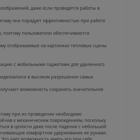
 изображений, даже если проводятся работы в
этому она порадует эффективностью при работе
й, поэтому пользователи обеспечиваются
ому отображаемые на картинках тепловые сцены
изацию с мобильными гаджетами для удаленного
видеозаписи в высоком разрешении самых
 получают возможность сохранять значительное
этому при их проведении необходимо
тойчив к механическим повреждениям, поскольку
ться в целости даже после падения с небольшой
печивающие комфортное удерживание ее руками.
 Это дает возможность иметь его при себе,