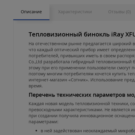
Описание
Характеристики
Отзывы (0)
Тепловизионный бинокль iRay XFU
На отечественном рынке предлагается широкий в
что каждый оптический прибор имеет определенн
потребителей, привыкших иметь в своем распоряж
Co.,Ltd разработала гибридный тепловизионный б
этому при его применении пользователи смогут п
поэтому многим потребителям хочется купить теп
интернет-магазин «Сотник». Использование пред
время.
Перечень технических параметров м
Каждая новая модель тепловизионной техники, со
превосходными характеристиками. Не является ис
при создании получила инновационное оснащени
параметрами:
в ней задействован неохлаждаемый микроб