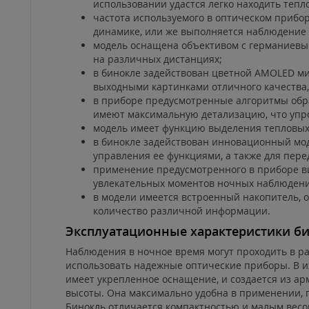
использовании удастся легко находить тепло
частота используемого в оптическом прибор
динамике, или же выполняется наблюдение
модель оснащена объективом с германиевым
на различных дистанциях;
в бинокле задействован цветной AMOLED ми
выходными картинками отличного качества,
в приборе предусмотренные алгоритмы обра
имеют максимальную детализацию, что упр
модель имеет функцию выделения тепловых 
в бинокле задействован инновационный мод
управления ее функциями, а также для пер
применение предусмотренного в приборе в
увлекательных моментов ночных наблюдени
в модели имеется встроенный накопитель, о
количество различной информации.
Эксплуатационные характеристики б
Наблюдения в ночное время могут проходить в р
использовать надежные оптические приборы. В их
имеет укрепленное оснащение, и создается из ар
высоты. Она максимально удобна в применении, 
Бинокль отличается компактностью и малым весом,