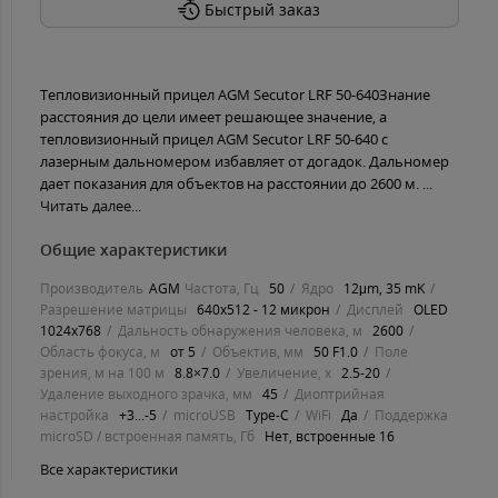
Быстрый заказ
Тепловизионный прицел AGM Secutor LRF 50-640Знание
расстояния до цели имеет решающее значение, а
тепловизионный прицел AGM Secutor LRF 50-640 с
лазерным дальномером избавляет от догадок. Дальномер
дает показания для объектов на расстоянии до 2600 м. ...
Читать далее...
Общие характеристики
Производитель
AGM
Частота, Гц
50
Ядро
12μm, 35 mK
Разрешение матрицы
640x512 - 12 микрон
Дисплей
OLED
1024х768
Дальность обнаружения человека, м
2600
Область фокуса, м
от 5
Объектив, мм
50 F1.0
Поле
зрения, м на 100 м
8.8×7.0
Увеличение, х
2.5-20
Удаление выходного зрачка, мм
45
Диоптрийная
настройка
+3...-5
microUSB
Type-C
WiFi
Да
Поддержка
microSD / встроенная память, Гб
Нет, встроенные 16
Все характеристики