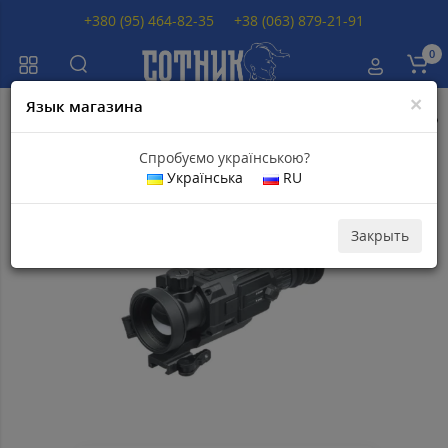
+380 (95) 464-82-35
+38 (063) 879-21-91
0
×
Язык магазина
Главная
Тепловизионные прицелы
Тепловизионные прицелы AGM
Спробуємо українською?
Українська
RU
Популярный
Скидка 40
000
грн
Закрыть