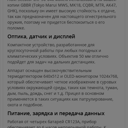
копии GBBR (Tokyo Marui MWS, MK18, CQBR, MTR, AK47,
GHK), поскольку он имеет высокую стойкость к отдаче,
так как предназначен для настоящего огнестрельного
оружия, поэтому не придется беспокоиться о его
поломке.
Оптика, датчик и дисплей
Компактное устройство, разработанное для
круглосуточной работы при любых погодных и
климатических условиях. Объектив 50 мм отлично
подойдет для задач на дальних дистанциях.
Аппарат оснащен высокочувствительным
термодетектором 640x512 и OLED-монитором 1024x768,
который обеспечивает четкое изображение в суровых
условиях окружающей среды, таких как темнота, туман,
дым, пыль, дождь, снег и т.д. Прицел в основном
применяется в таких ситуациях как патрулирование,
охота и подобное.
Питание, зарядка и передача данных
Работая от четырех батарей CR123A, прибор
обеспечивает до 6 часов непрерывной работы. К