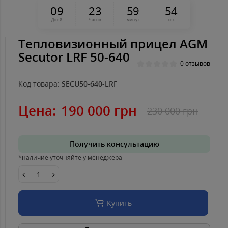
0
9
2
3
5
9
5
4
Дней
Часов
минут
сек
Тепловизионный прицел AGM
Secutor LRF 50-640
0 отзывов
Код товара:
SECU50-640-LRF
Цена:
190 000 грн
230 000 грн
Получить консультацию
*наличие уточняйте у менеджера
Купить