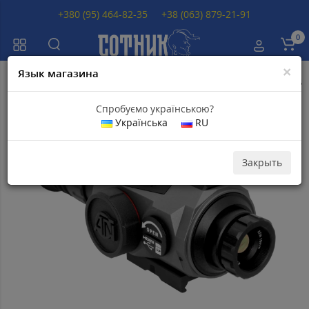
+380 (95) 464-82-35
+38 (063) 879-21-91
0
×
Язык магазина
Главная
Тепловизионные прицелы
Тепловизионные прицелы ATN
Спробуємо українською?
Українська
RU
Популярный
Закрыть