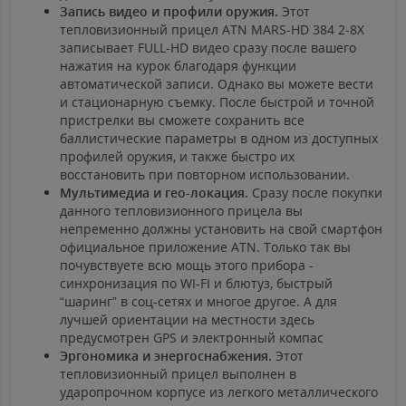
Запись видео и профили оружия.
Этот
тепловизионный прицел ATN MARS-HD 384 2-8X
записывает FULL-HD видео сразу после вашего
нажатия на курок благодаря функции
автоматической записи. Однако вы можете вести
и стационарную съемку. После быстрой и точной
пристрелки вы сможете сохранить все
баллистические параметры в одном из доступных
профилей оружия, и также быстро их
восстановить при повторном использовании.
Мультимедиа и гео-локация.
Сразу после покупки
данного тепловизионного прицела вы
непременно должны установить на свой смартфон
официальное приложение ATN. Только так вы
почувствуете всю мощь этого прибора -
синхронизация по WI-FI и блютуз, быстрый
“шаринг” в соц-сетях и многое другое. А для
лучшей ориентации на местности здесь
предусмотрен GPS и электронный компас
Эргономика и энергоснабжения.
Этот
тепловизионный прицел выполнен в
ударопрочном корпусе из легкого металлического