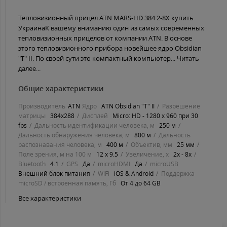
Тепловизионный прицел ATN MARS-HD 384 2-8X купить
УкраинаК вашему вниманию один из самых современных
тепловизионных прицелов от компании ATN. В основе
этого тепловизионного прибора новейшее ядро Obsidian
"T" II. По своей сути это компактный компьютер...
Читать
далее...
Общие характеристики
Производитель
ATN
Ядро
ATN Obsidian "T" II
Разрешение
матрицы
384х288
Дисплей
Micro: HD - 1280 х 960 при 30
fps
Дальность идентификации человека, м
250 м
Дальность обнаружения человека, м
800 м
Дальность
распознавания человека, м
400 м
Объектив, мм
25 мм
Поле зрения, м на 100 м
12 х 9.5
Увеличение, х
2х - 8х
Bluetooth
4.1
GPS
Да
microHDMI
Да
microUSB
Внешний блок питания
WiFi
iOS & Android
Поддержка
microSD / встроенная память, Гб
От 4 до 64 GB
Все характеристики