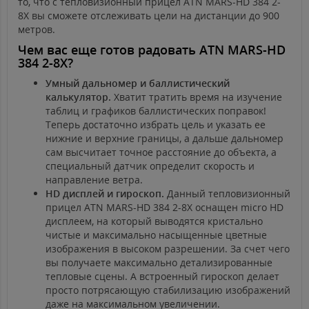
то, что с тепловизионный прицел ATN MARS-HD 384 2-
8Х вы сможете отслеживать цели на дистанции до 900
метров.
Чем вас еще готов радовать ATN MARS-HD
384 2-8X?
Умный дальномер и баллистический
калькулятор.
Хватит тратить время на изучение
таблиц и графиков баллистических поправок!
Теперь достаточно избрать цель и указать ее
нижние и верхние границы, а дальше дальномер
сам высчитает точное расстояние до объекта, а
специальный датчик определит скорость и
направление ветра.
HD дисплей и гироскоп.
Данный тепловизионный
прицел ATN MARS-HD 384 2-8X оснащен micro HD
дисплеем, на который выводятся кристально
чистые и максимально насыщенные цветные
изображения в высоком разрешении. За счет чего
вы получаете максимально детализированные
тепловые сцены. А встроенный гироскоп делает
просто потрясающую стабилизацию изображений
даже на максимальном увеличении.