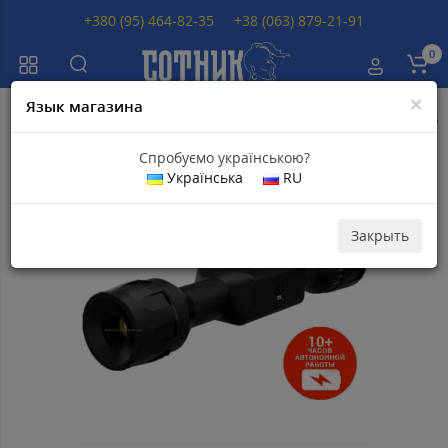
+380 (95) 464-82-35
+38 (063) 879-21-91
0
×
Язык магазина
Главная
Тепловизионные прицелы
Тепловизионные прицелы ATN
Спробуємо українською?
Українська
RU
Топ продаж
Скидка 9
Популярный
000
грн
Закрыть