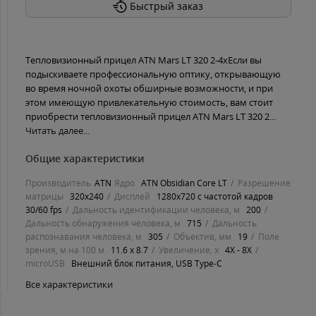
Быстрый заказ
Тепловизионный прицел ATN Mars LT 320 2-4xЕсли вы
подыскиваете профессиональную оптику, открывающую
во время ночной охоты обширные возможности, и при
этом имеющую привлекательную стоимость, вам стоит
приобрести тепловизионный прицел ATN Mars LT 320 2...
Читать далее...
Общие характеристики
Производитель
ATN
Ядро
ATN Obsidian Core LT
Разрешение
матрицы
320x240
Дисплей
1280x720 с частотой кадров
30/60 fps
Дальность идентификации человека, м
200
Дальность обнаружения человека, м
715
Дальность
распознавания человека, м
305
Объектив, мм
19
Поле
зрения, м на 100 м
11.6 x 8.7
Увеличение, х
4X - 8X
microUSB
Внешний блок питания, USB Type-C
Все характеристики