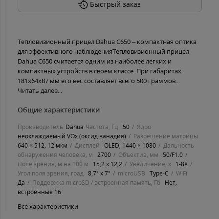
Быстрый заказ
Тепловизионный прицел Dahua C650 – компактная оптика
для эффективного наблюденияТепловизионный прицел
Dahua C650 считается одним из наиболее легких и
компактных устройств в своем классе. При габаритах
181х64х87 мм его вес составляет всего 500 граммов...
Читать далее...
Общие характеристики
Производитель
Dahua
Частота, Гц
50
Ядро
неохлаждаемый VOx (оксид ванадия)
Разрешение матрицы
640 × 512, 12 мкм
Дисплей
OLED, 1440 × 1080
Дальность
обнаружения человека, м
2700
Объектив, мм
50/F1.0
Поле зрения, м на 100 м
15,2 х 12,2
Увеличение, х
1-8X
Угол поля зрения, град
8,7° х 7°
microUSB
Type-C
WiFi
Да
Поддержка microSD / встроенная память, Гб
Нет,
встроенные 16
Все характеристики