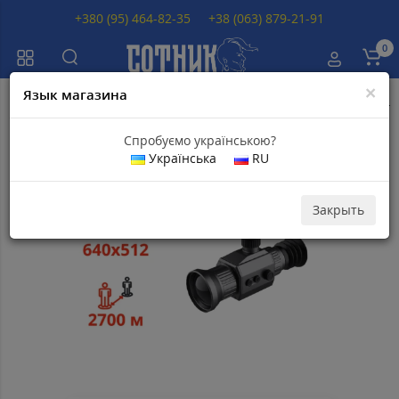
+380 (95) 464-82-35
+38 (063) 879-21-91
0
×
Язык магазина
Главная
Тепловизионные прицелы
Тепловизионные прицелы DAH
Спробуємо українською?
Українська
RU
Популярный
Скидка 14
120
грн
Закрыть