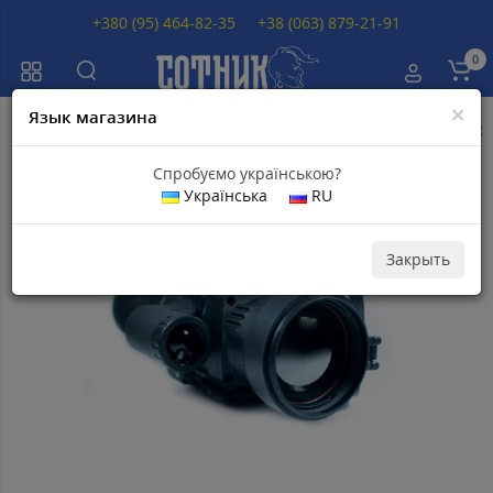
+380 (95) 464-82-35
+38 (063) 879-21-91
0
×
Язык магазина
Главная
Тепловизионные прицелы
Тепловизионные прицелы Delta
Спробуємо українською?
Українська
RU
Популярный
Закрыть