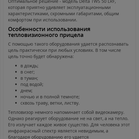
Оптимальное решение - модель Delta TWS 50 LRF,
которая приятно удивляет эксплуатационными
характеристиками, скромными габаритами, общим
комфортом при использовании.
Особенности использования
тепловизионного прицела
С помощью такого оборудования удается распознавать
цель практически при любых условиях. В том числе
цель точно будет обнаружена:
в дождь;
в снег;
в туман;
под водой;
днем;
ночью и в полной темноте;
сквозь траву, ветки, листву.
Тепловизор немного напоминает собой видеокамеру.
Однако реагирует оборудование не на свет, а на тепло.
Его излучает каждое живое существо. Для человека этот
инфракрасный спектр является невидимым, а
благодаря оборудованию его удается