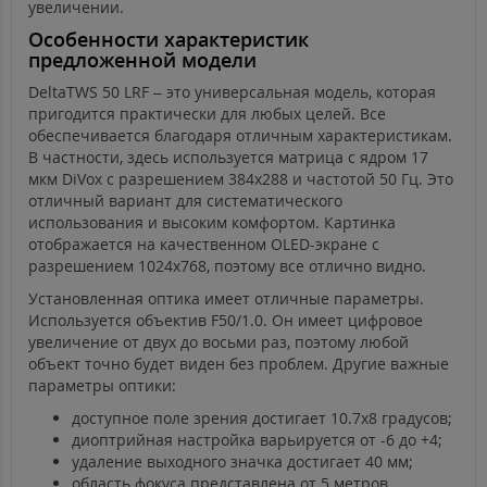
увеличении.
Особенности характеристик
предложенной модели
DeltaTWS 50 LRF – это универсальная модель, которая
пригодится практически для любых целей. Все
обеспечивается благодаря отличным характеристикам.
В частности, здесь используется матрица с ядром 17
мкм DiVox с разрешением 384х288 и частотой 50 Гц. Это
отличный вариант для систематического
использования и высоким комфортом. Картинка
отображается на качественном OLED-экране с
разрешением 1024х768, поэтому все отлично видно.
Установленная оптика имеет отличные параметры.
Используется объектив F50/1.0. Он имеет цифровое
увеличение от двух до восьми раз, поэтому любой
объект точно будет виден без проблем. Другие важные
параметры оптики:
доступное поле зрения достигает 10.7х8 градусов;
диоптрийная настройка варьируется от -6 до +4;
удаление выходного значка достигает 40 мм;
область фокуса представлена от 5 метров.