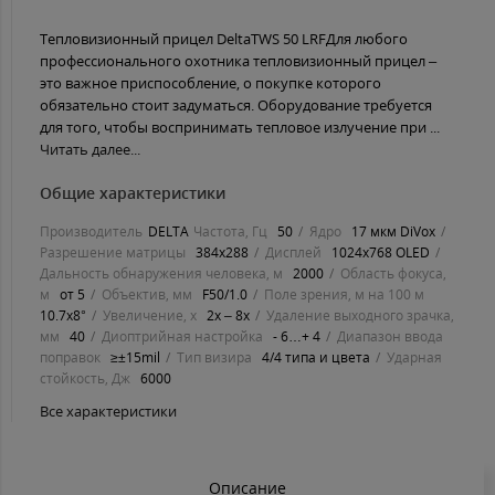
Тепловизионный прицел DeltaTWS 50 LRFДля любого
профессионального охотника тепловизионный прицел –
это важное приспособление, о покупке которого
обязательно стоит задуматься. Оборудование требуется
для того, чтобы воспринимать тепловое излучение при ...
Читать далее...
Общие характеристики
Производитель
DELTA
Частота, Гц
50
Ядро
17 мкм DiVox
Разрешение матрицы
384x288
Дисплей
1024х768 OLED
Дальность обнаружения человека, м
2000
Область фокуса,
м
от 5
Объектив, мм
F50/1.0
Поле зрения, м на 100 м
10.7x8°
Увеличение, х
2х – 8х
Удаление выходного зрачка,
мм
40
Диоптрийная настройка
- 6…+ 4
Диапазон ввода
поправок
≥±15mil
Тип визира
4/4 типа и цвета
Ударная
стойкость, Дж
6000
Все характеристики
Описание