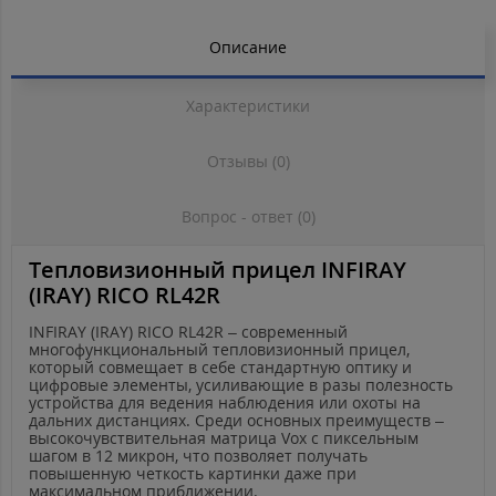
Описание
Характеристики
Отзывы (0)
Вопрос - ответ (0)
Тепловизионный прицел INFIRAY
(IRAY) RICO RL42R
INFIRAY
(
IRAY
)
RICO
RL
42
R
– современный
многофункциональный тепловизионный прицел,
который совмещает в себе стандартную оптику и
цифровые элементы, усиливающие в разы полезность
устройства для ведения наблюдения или охоты на
дальних дистанциях. Среди основных преимуществ –
высокочувствительная матрица
Vox
с пиксельным
шагом в 12 микрон, что позволяет получать
повышенную четкость картинки даже при
максимальном приближении.