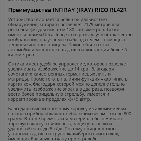
Преимущества
INFIRAY
(
IRAY
)
RICO
RL
42
R
Устройство отличается большой дальностью
обнаружения, которая составляет 2179 метров для
ростовой фигуры высотой 180 сантиметров. Также
имеется режим
Ultraclear
, что в разы улучшает качество
изображения, получаемое наблюдателем с помощью
тепловизионного прицела. Такие объекты как
автомобили можно засечь даже на дистанции более 5
километров.
Оптика имеет удобное управление, которое позволяет
увеличивать изображение до 14 крат благодаря
сочетанию качественных германиевых линз и
матрицы. Кроме того, в наличии функция «картинка в
картинке», благодаря которой можно дополнительно
увеличить изображение экрана в два раза, позволяя
вести более прицельную стрельбу. Имеется и
корректировка в пределах -5/+5 дптр.
Благодаря высокопрочному корпусу из алюминиевых
сплавов прибор обладает небольшим весом – около 800
грамм. В то же время такой материал обеспечивает
хорошую влагоустойчивость, защиту от пыли и
ударостойкость до 6 кДж. Поэтому прицел можно
установить даже на крупнокалиберных винтовках,
имеющих большую отдачу при стрельбе.