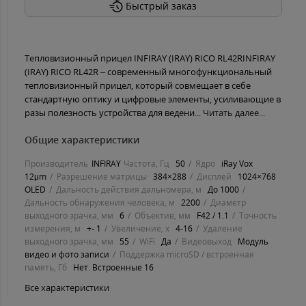
Быстрый заказ
Тепловизионный прицел INFIRAY (IRAY) RICO RL42RINFIRAY
(IRAY) RICO RL42R – современный многофункциональный
тепловизионный прицел, который совмещает в себе
стандартную оптику и цифровые элементы, усиливающие в
разы полезность устройства для ведени...
Читать далее...
Общие характеристики
Производитель
INFIRAY
Частота, Гц
50
Ядро
iRay Vox
12μm
Разрешение матрицы
384×288
Дисплей
1024×768
OLED
Дальность действия дальномера, м
До 1000
Дальность обнаружения человека, м
2200
Диаметр
выходного зрачка, мм
6
Объектив, мм
F42 / 1.1
Точность
измерения, м
+- 1
Увеличение, х
4-16
Удаление
выходного зрачка, мм
55
WiFi
Да
Видеовыход
Модуль
видео и фото записи
Поддержка microSD / встроенная
память, Гб
Нет. Встроенные 16
Все характеристики