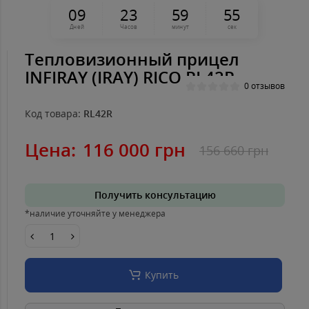
0
9
2
3
5
9
5
4
Дней
Часов
минут
сек
Тепловизионный прицел
INFIRAY (IRAY) RICO RL42R
0 отзывов
Код товара:
RL42R
Цена:
116 000 грн
156 660 грн
Получить консультацию
*наличие уточняйте у менеджера
Купить