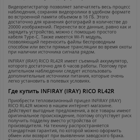
Видеорегистратор позволяет запечатлеть весь процесс
наблюдения, сохраняя видеоролики в удобном формате
во встроенной памяти объемом в 16 ГБ. Этого
достаточно для хранения фотографий в количестве до
20000 изображений. Перенести все данные, равно как и
зарядить устройство, можно с помощью простого
кабеля
Type
-
C
. Также имеется
Wi
-
Fi
модуль,
позволяющий переносить файлы беспроводным
способом или вести прямые трансляции во время охоты
при наличии источника сигнала рядом.
INFIRAY
(
IRAY
)
RICO
RL
42
R
имеет съемный аккумулятор,
которого достаточно для 6 часов работы. Поэтому при
длительном наблюдении следует использовать
дополнительные источники питания, которые очень
легко установить в полевых условиях.
Где
купить
INFIRAY (IRAY) RICO RL42R
Приобрести тепловизионный прицел
INFIRAY
(
IRAY
)
RICO
RL
42
R
можно в нашем интернет-магазине.
Действуют выгодные предложения, а все товары имеют
оригинальное происхождение, поэтому отсутствует риск
получить подделку вместо устройства от
производителя. На технику распространяется
стандартная гарантия, по которой можно оформить
обмен или возврат при выявлении заводского брака.