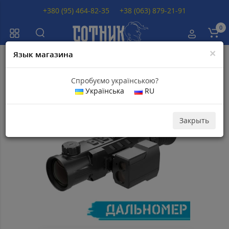
+380 (95) 464-82-35
+38 (063) 879-21-91
0
×
Язык магазина
Главная
Тепловизионные прицелы
Тепловизионные прицелы INFIRA
Спробуємо українською?
Українська
RU
Популярный
Скидка 40
660
грн
Закрыть