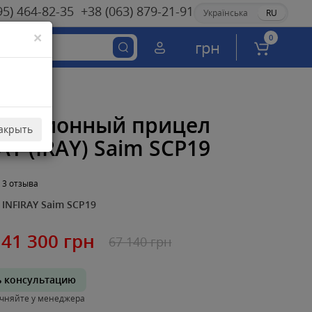
95) 464-82-35
+38 (063) 879-21-91
Українська
RU
×
0
грн
овизионный прицел
акрыть
AY (IRAY) Saim SCP19
3 отзыва
INFIRAY Saim SCP19
41 300 грн
67 140 грн
ь консультацию
чняйте у менеджера