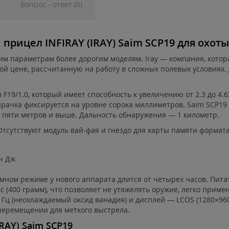
Вопрос - ответ (0)
ицел INFIRAY (IRAY) Saim SCP19 для охоты
оим параметрам более дорогим моделям. Iray — компания, кото
ой цене, рассчитанную на работу в сложных полевых условиях
F19/1.0, который имеет способность к увеличению от 2.3 до 4.
зрачка фиксируется на уровне сорока миллиметров. Saim SCP19 
 пяти метров и выше. Дальность обнаружения — 1 километр.
Отсутствуют модуль вай-фая и гнездо для карты памяти формата
ч Дж
омном режиме у нового аппарата длится от четырех часов. Пит
 (400 грамм), что позволяет не утяжелять оружие, легко приме
Гц (неохлаждаемый оксид ванадия) и дисплей — LCOS (1280×960
перемещении для меткого выстрела.
IRAY
)
Saim
SCP
19