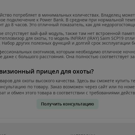
йство потребляет в минимальных количествах. Владелец может и
ное подключение к
Power
Bank
. В среднем при нормальной тем
т до 8 часов. Это отличный показатель, как для недорогостоя
ре отсутствует вай-фай модуль, также там нет встроенной памя
 тепловизор для охоты, то модель
INFIRAY
(
IRAY
)
Saim
SCP
19 отли
. Набор других полезных функций и долгий срок эксплуатации б
рофессиональных охотников, которым необходимо отличное ночн
ее даже с большого расстояния. Она полностью соответствует 
визионный прицел для охоты?
аров для охоты высокого качества. Здесь вы сможете купить т
нсультацию по товару. Заказ возможен через сайт или по номе
ат и обмен этого товара в соответствии с требованиями дейст
Получить консультацию