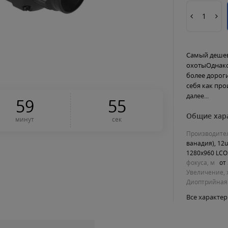
Самый дешев
охотыОднако
более дорог
себя как пр
далее...
5
9
5
4
Общие хар
минут
сек
Производите
ванадия), 12
1280x960 LCO
фокуса, м
от
Увеличение, 
Диоптрийная
Все характе