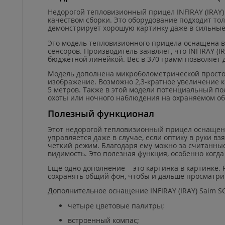
Недорогой тепловизионный прицел
INFIRAY
(
IRAY
качеством сборки. Это оборудование подходит тол
демонстрирует хорошую картинку даже в сильные 
Это модель тепловизионного прицела оснащена 
сенсоров. Производитель заявляет, что
INFIRAY
(
I
бюджетной линейкой. Вес в 370 грамм позволяет 
Модель дополнена микроболометрической простой
изображение. Возможно 2,3-кратное увеличение к
5 метров. Также в этой модели потенциальный пол
охоты или ночного наблюдения на охраняемом об
Полезный функционал
Этот недорогой тепловизионный прицел оснаще
управляется даже в случае, если оптику в руки 
четкий режим. Благодаря ему можно за считанные
видимость. Это полезная функция, особенно когда
Еще одно дополнение – это картинка в картинке.
сохранять общий фон, чтобы и дальше просматри
Дополнительное оснащение
INFIRAY
(
IRAY
)
Saim
S
четыре цветовые палитры;
встроенный компас;