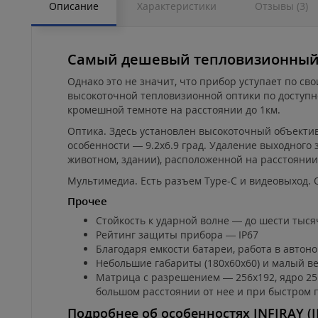
Описание
Характеристики
Отзывы (3)
Самый дешевый тепловизионный пр
Однако это не значит, что прибор уступает по св
высокоточной тепловизионной оптики по доступн
кромешной темноте на расстоянии до 1км.
Оптика. Здесь установлен высокоточный объектив 
особенности — 9.2x6.9 град. Удаление выходного 
животном, здании), расположенной на расстоянии
Мультимедиа. Есть разъем Type-C и видеовыход. 
Прочее
Стойкость к ударной волне — до шести тыся
Рейтинг защиты прибора — IP67
Благодаря емкости батареи, работа в автон
Небольшие габариты (180x60x60) и малый вес
Матрица с разрешением — 256x192, ядро 25 
большом расстоянии от нее и при быстром 
Подробнее об особенностях
INFIRAY
(