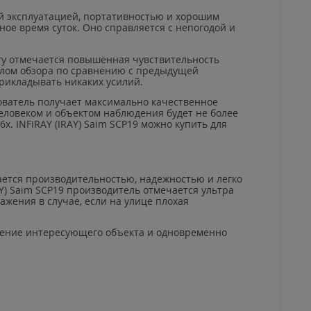
й эксплуатацией, портативностью и хорошим
ное время суток. Оно справляется с непогодой и
у отмечается повышенная чувствительность
глом обзора по сравнению с предыдущей
прикладывать никаких усилий.
ователь получает максимально качественное
человеком и объектом наблюдения будет не более
,6х.
INFIRAY
(
IRAY
)
Saim
SCP
19 можно купить для
тся производительностью, надежностью и легко
Y
)
Saim
SCP
19 производитель отмечается ультра
жения в случае, если на улице плохая
ажение интересующего объекта и одновременно