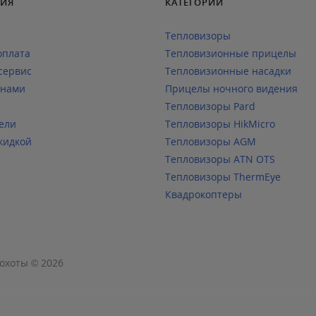
ИЯ
КАТЕГОРИИ
Тепловизоры
оплата
Тепловизионные прицелы
сервис
Тепловизионные насадки
 нами
Прицелы ночного видения
Тепловизоры Pard
ели
Тепловизоры HikMicro
кидкой
Тепловизоры AGM
Тепловизоры ATN OTS
Тепловизоры ThermEye
Квадрокоптеры
охоты © 2026