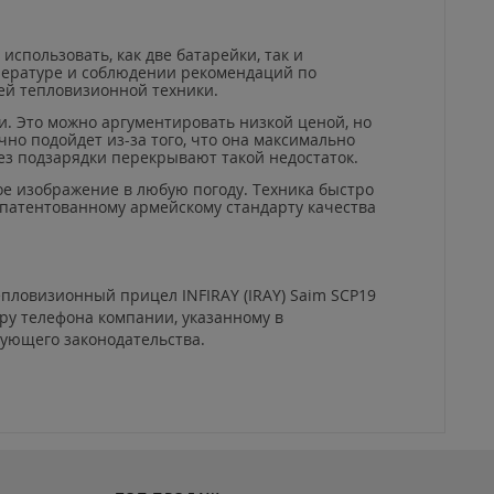
спользовать, как две батарейки, так и
пературе и соблюдении рекомендаций по
щей тепловизионной техники.
ти. Это можно аргументировать низкой ценой, но
чно подойдет из-за того, что она максимально
ез подзарядки перекрывают такой недостаток.
ое изображение в любую погоду. Техника быстро
запатентованному армейскому стандарту качества
епловизионный прицел INFIRAY (IRAY) Saim SCP19
ру телефона компании, указанному в
вующего законодательства.