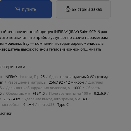
Купить
Быстрый заказ
ый тепловизионный прицел INFIRAY (IRAY) Saim SCP19 для
 это не значит, что прибор уступает по своим параметрам
им моделям. Iray — компания, которая зарекомендовала
оизводитель высокоточной тепловизионной оп...
Читать
актеристики
ль
INFIRAY
Частота, Гц
25
Ядро
неохлаждаемый VOx (оксид
um
Разрешение матрицы
256x192 - 12 микрон
Дисплей
S
Дальность обнаружения человека, м
1000
Область
 5
Объектив, мм
F19/1.0
Поле зрения, м на 100 м
9.2x6.9
х
2.3x - 4.6x
Удаление выходного зрачка, мм
40
 настройка
- 6…+ 4
microUSB
Type-C
ристики