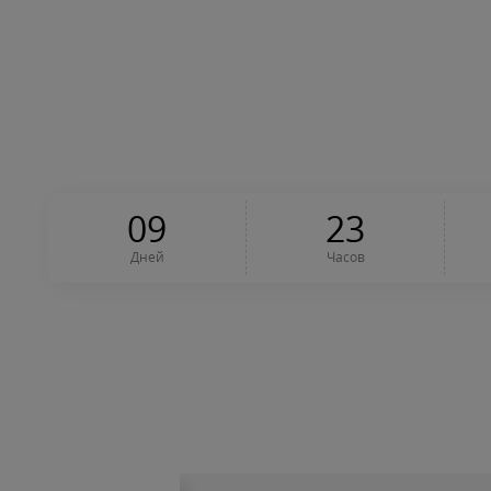
0
9
2
3
Дней
Часов