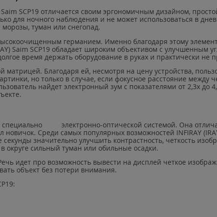
)
Saim
SCP
19 отличается своим эргономичным дизайном, просто
ько для ночного наблюдения и не может использоваться в днев
морозы, туман или снегопад.
высокоочищенным германием. Именно благодаря этому элемент
RAY
)
Saim
SCP
19 обладает широким объективом с улучшенным у
долгое время держать оборудование в руках и практически не 
 матрицей. Благодаря ей, несмотря на цену устройства, польз
артинки, но только в случае, если фокусное расстояние между 
ьзователь найдет электронный зум с показателями от 2,3х до 4
ъекте.
н специально электронно-оптической системой. Она отличае
взял новичок. Среди самых популярных возможностей
INFIRAY
(
IRA
 секунды значительно улучшить контрастность, четкость изобра
 в округе сильный туман или обильные осадки.
 Речь идет про возможность вывести на дисплей четкое изобр
вать объект без потери внимания.
CP
19: