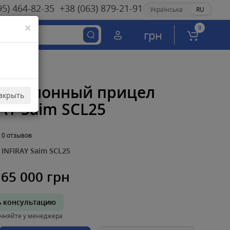
95) 464-82-35
+38 (063) 879-21-91
Українська
RU
×
0
грн
овизионный прицел
акрыть
AY Saim SCL25
0 отзывов
INFIRAY Saim SCL25
65 000 грн
ь консультацию
чняйте у менеджера