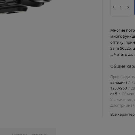
Многие потр
многофункци
оптику, при
Saim SCL25, 
...
Читать дале
Общие хар
Производите
ванадия)
Р
1280х960
Д
от 5
Объект
Увеличение, 
Диоптрийная
Все характе