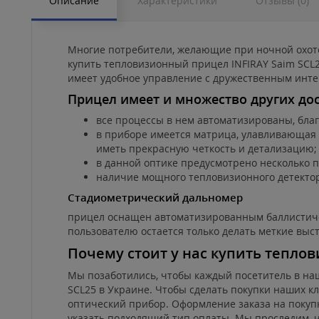
Описание
Характеристики
Отзывы (0)
Многие потребители, желающие при ночной охот
купить тепловизионный прицел INFIRAY Saim SCL2
имеет удобное управление с дружественным инте
Прицел имеет и множество других дос
все процессы в нем автоматизированы, благ
в приборе имеется матрица, улавливающая 
иметь прекрасную четкость и детализацию;
в данной оптике предусмотрено несколько п
наличие мощного тепловизионного детектор
Стадиометрический дальномер
прицел оснащен автоматизированным баллистиче
пользователю остается только делать меткие выс
Почему стоит у нас купить тепло
Мы позаботились, чтобы каждый посетитель в на
SCL25 в Украине. Чтобы сделать покупки наших к
оптический прибор. Оформление заказа на покупк
указать подходящий тип оплаты. Мы проследим, 