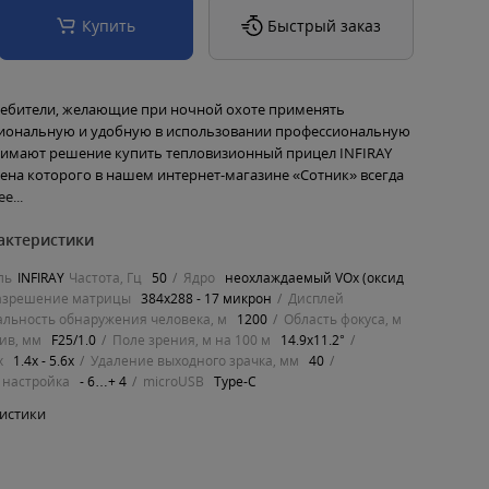
Купить
Быстрый заказ
ебители, желающие при ночной охоте применять
ональную и удобную в использовании профессиональную
нимают решение купить тепловизионный прицел INFIRAY
цена которого в нашем интернет-магазине «Сотник» всегда
е...
актеристики
ль
INFIRAY
Частота, Гц
50
Ядро
неохлаждаемый VOx (оксид
азрешение матрицы
384x288 - 17 микрон
Дисплей
альность обнаружения человека, м
1200
Область фокуса, м
ив, мм
F25/1.0
Поле зрения, м на 100 м
14.9x11.2°
х
1.4х - 5.6х
Удаление выходного зрачка, мм
40
 настройка
- 6…+ 4
microUSB
Type-C
ристики