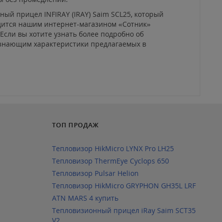
ый прицел INFIRAY (IRAY) Saim SCL25, который
одится нашим интернет-магазином «Сотник»
Если вы хотите узнать более подробно об
о знающим характеристики предлагаемых в
ТОП ПРОДАЖ
Тепловизор HikMicro LYNX Pro LH25
Тепловизор ThermEye Cyclops 650
Тепловизор Pulsar Helion
Тепловизор HikMicro GRYPHON GH35L LRF
ATN MARS 4 купить
Тепловизионный прицел iRay Saim SCT35
V2