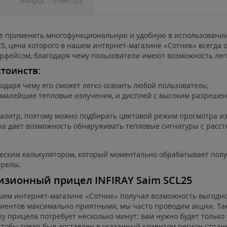
Вопрос - ответ (0)
е применять многофункциональную и удобную в использовани
5, цена которого в нашем интернет-магазине «Сотник» всегда о
рфейсом, благодаря чему пользователи имеют возможность лег
тоинств:
одаря чему его сможет легко освоить любой пользователь;
малейшие тепловые излучения, и дисплей с высоким разрешен
алитр, поэтому можно подбирать цветовой режим просмотра изо
а дает возможность обнаруживать тепловые сигнатуры с рассто
ским калькулятором, который моментально обрабатывает полу
трелы.
визионный прицел INFIRAY Saim SCL25
шем интернет-магазине «Сотник» получал возможность выгодно
лиентов максимально приятными, мы часто проводим акции. Так
у прицела потребует несколько минут: вам нужно будет только
чтобы товар был доставлен в указанный клиентом регион стран