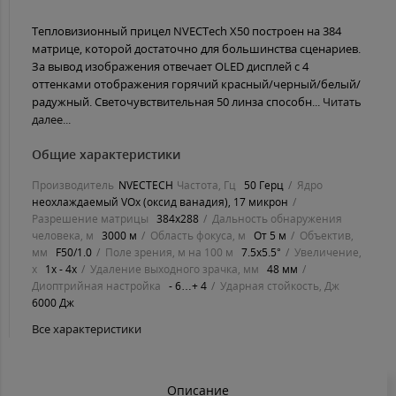
Тепловизионный прицел NVECTech X50 построен на 384
матрице, которой достаточно для большинства сценариев.
За вывод изображения отвечает OLED дисплей с 4
оттенками отображения горячий красный/черный/белый/
радужный. Светочувствительная 50 линза способн...
Читать
далее...
Общие характеристики
Производитель
NVECTECH
Частота, Гц
50 Герц
Ядро
неохлаждаемый VOx (оксид ванадия), 17 микрон
Разрешение матрицы
384x288
Дальность обнаружения
человека, м
3000 м
Область фокуса, м
От 5 м
Объектив,
мм
F50/1.0
Поле зрения, м на 100 м
7.5x5.5°
Увеличение,
х
1x - 4x
Удаление выходного зрачка, мм
48 мм
Диоптрийная настройка
- 6…+ 4
Ударная стойкость, Дж
6000 Дж
Все характеристики
Описание