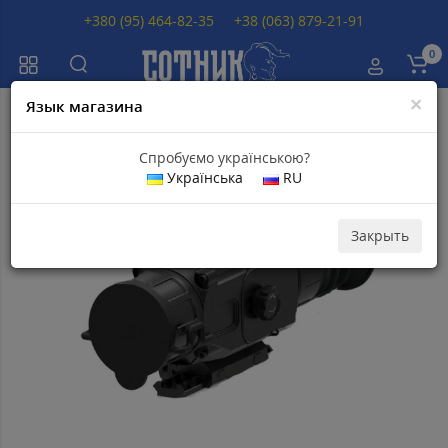
+380 (95) 464-82-35
+38 (063) 879-21-91
0
×
Язык магазина
Главная
Тепловизионные прицелы
Тепловизионные прицел NVECT
Спробуємо українською?
Українська
RU
Популярный
Закрыть