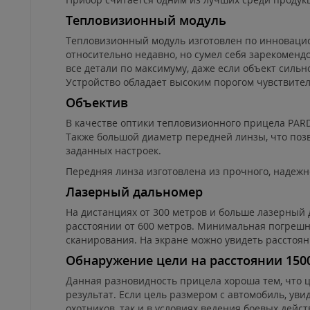
Тепловизионный модуль
Тепловизионный модуль изготовлен по инновацио
относительно недавно, но сумел себя зарекоменд
все детали по максимуму, даже если объект сил
Устройство обладает высоким порогом чувствител
Объектив
В качестве оптики тепловизионного прицела PARD
Также большой диаметр передней линзы, что поз
заданных настроек.
Передняя линза изготовлена из прочного, надеж
Лазерный дальномер
На дистанциях от 300 метров и больше лазерный
расстоянии от 600 метров. Минимальная погрешнос
сканирования. На экране можно увидеть расстоян
Обнаружение цели на расстоянии 150
Данная разновидность прицела хороша тем, что ц
результат. Если цель размером с автомобиль, увид
охотников, так и в условиях ведения боевых дейст