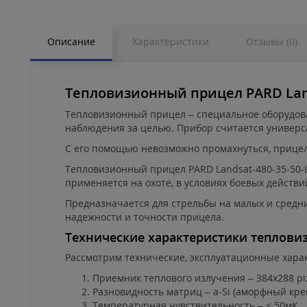
Описание
Характеристики
Отзывы (0)
Тепловизионный прицел PARD Land
Тепловизионный прицел – специальное оборудован
наблюдения за целью. Прибор считается универс
С его помощью невозможно промахнуться, прице
Тепловизионный прицел PARD Landsat-480-35-50-
применяется на охоте, в условиях боевых действий
Предназначается для стрельбы на малых и средни
надежности и точности прицела.
Технические характеристики тепловиз
Рассмотрим технические, эксплуатационные харак
Приемник теплового излучения – 384x288 pix
Разновидность матриц – a-Si (аморфный кре
Температурная чувствительность – < 50мК.