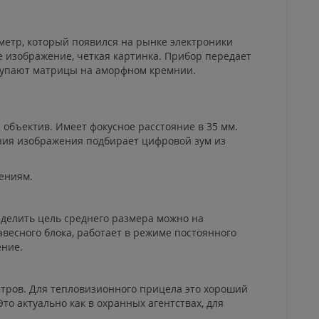
етр, который появился на рынке электроники
е изображение, четкая картинка. Прибор передает
ступают матрицы на аморфном кремнии.
 объектив. Имеет фокусное расстояние в 35 мм.
ения изображения подбирает цифровой зум из
ениям.
делить цель среднего размера можно на
авесного блока, работает в режиме постоянного
ение.
етров. Для тепловизионного прицела это хороший
то актуально как в охранных агентствах, для