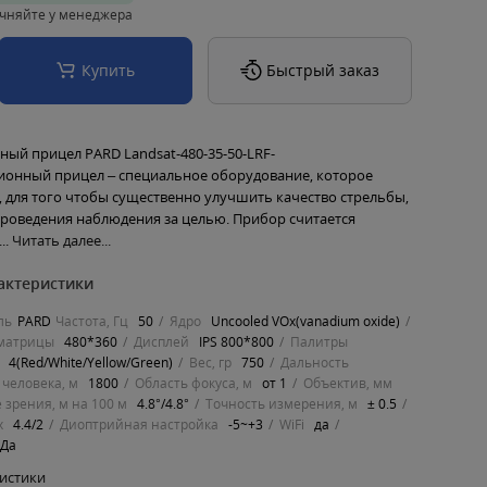
чняйте у менеджера
Купить
Быстрый заказ
ный прицел PARD Landsat-480-35-50-LRF-
ионный прицел – специальное оборудование, которое
, для того чтобы существенно улучшить качество стрельбы,
 проведения наблюдения за целью. Прибор считается
..
Читать далее...
актеристики
ль
PARD
Частота, Гц
50
Ядро
Uncooled VOx(vanadium oxide)
матрицы
480*360
Дисплей
IPS 800*800
Палитры
4(Red/White/Yellow/Green)
Вес, гр
750
Дальность
человека, м
1800
Область фокуса, м
от 1
Объектив, мм
 зрения, м на 100 м
4.8°/4.8°
Точность измерения, м
± 0.5
х
4.4/2
Диоптрийная настройка
-5~+3
WiFi
да
Да
ристики