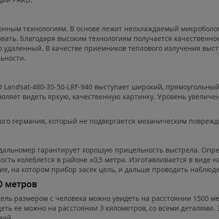
нным технологиям. В основе лежит неохлаждаемый микроболом
овать. Благодаря высоким технологиям получается качественно
ьно удаленный. В качестве приемников теплового излучения вы
ьности.
 Landsat-480-35-50-LRF-940 выступает широкий, прямоугольный
воляет видеть яркую, качественную картинку. Уровень увелич
ного германия, который не подвергается механическим поврежд
 дальномер гарантирует хорошую прицельность выстрела. Опре
ть колеблется в районе ±0,5 метра. Изготавливается в виде н
ие, на котором прибор засек цель, и дальше проводить наблюд
0 метров
ель размером с человека можно увидеть на расстоянии 1500 м
еть ее можно на расстоянии 3 километров, со всеми деталями. Э
вий.