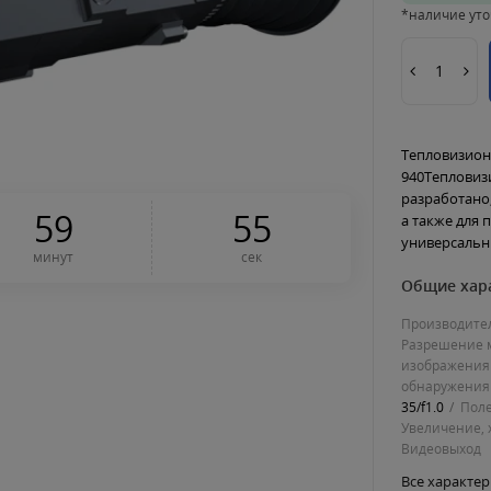
*наличие уто
Тепловизион
940Тепловиз
разработано
5
9
5
4
а также для
универсальн.
минут
сек
Общие хар
Производите
Разрешение 
изображения
обнаружения 
35/f1.0
Поле
Увеличение, 
Видеовыход
Все характе