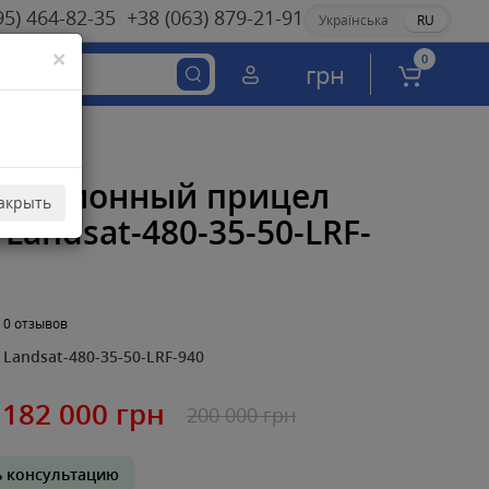
95) 464-82-35
+38 (063) 879-21-91
Українська
RU
×
0
грн
овизионный прицел
акрыть
Landsat-480-35-50-LRF-
0 отзывов
Landsat-480-35-50-LRF-940
182 000 грн
200 000 грн
ь консультацию