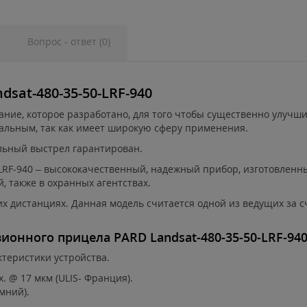
Вопрос - ответ (0)
sat-480-35-50-LRF-940
ие, которое разработано, для того чтобы существенно улучшит
альным, так как имеет широкую сферу применения.
льный выстрел гарантирован.
LRF-940 – высококачественный, надежный прибор, изготовленн
, также в охранных агентствах.
х дистанциях. Данная модель считается одной из ведущих за с
ионного прицела PARD Landsat-480-35-50-LRF-94
теристики устройства.
. @ 17 мкм (ULIS- Франция).
мний).