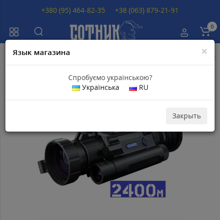
+380 (95) 464-82-35
+38 (063) 879-21-91
0
×
Язык магазина
Главная
Тепловизионные прицелы
Тепловизионные прицелы PARD
Спробуємо українською?
Українська
RU
Популярный
Скидка 44
820
грн
Закрыть