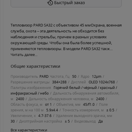
Быстрый заказ
Тепловизор PARD SA32 с объективом 45 ммОхрана, военная
служба, охота – эта деятельность не обходится без
наблюдения и стрельбы, причем в разных условиях
окружающей среды. Чтобы она была более успешной,
применяются тепловизоры. В модели PARD SA32 такж...
Читать далее...
Общие характеристики
Производитель
PARD
Частота, Гц
50
Ядро
12μm
Разрешение матрицы
384×288
Дисплей
OLED 1024x768
Палитры изображения
Горячий белый / чёрный / красный /
инфракрасный / небо
Дальность обнаружения автомобиля,
м
2400
Дальность обнаружения человека, м
2400
Область фокуса, м
от 1
Объектив, мм
45/f1.0
Поле
зрения, м на 100 м
5.9х4.4
Точность измерения, м
± 0.5
Увеличение, х
4.7-37.6
Удаление выходного зрачка, мм
30
Диоптрийная настройка
± 5
Видеовыход
Да
Все характеристики