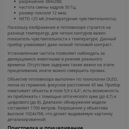
разрешение 384х288;
частота смены кадров 50 Гц;
размер пикселя 12 мкм;
NETD <25 мК (температурная чувствительность).
Поскольку изображение в тепловизоре строится на
разнице температур, для четких контуров важен
показатель чувствительности к температуре. Данный
прибор улавливает даже низкий тепловой контраст.
Установленная частота позволяет наблюдать за
движущимися животными в режиме реального
времени. Отсутствие задержек также важно на этапе
прицеливания, иначе можно совершить промах.
Объектив тепловизора выполнен по технологии OLED,
линза из германия, фокусное расстояние 45 мм. Прибор
охватывает объекты в поле 5,9 x 4,4°, есть возможность
их приближать с помощью оптического зума (до 4,7) и
цифрового (до 8). Диапазон обнаружения модели
составляет 1700 метров. Разрешение у объектива
высокое 1024x768, что делает выдаваемую картинку
детализированной.
Пристрелка и прицеливание