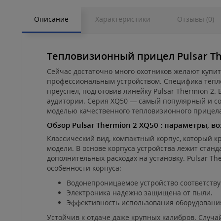
Описание
Характеристики
Отзывы (0)
Тепловизионный прицел Pulsar Th
Сейчас достаточно много охотников желают купит
профессиональным устройством. Специфика теплов
преуспел, подготовив линейку Pulsar Thermion 2
аудитории. Серия XQ50 — самый популярный и со
моделью качественного тепловизионного прицела
Обзор Pulsar Thermion 2 XQ50 : параметры, 
Классический вид, компактный корпус, который к
модели. В основе корпуса устройства лежит стан
дополнительных расходах на установку. Pulsar Th
особенности корпуса:
Водонепроницаемое устройство соответствует
Электроника надежно защищена от пыли.
Эффективность использования оборудования
Устойчив к отдаче даже крупных калибров. Случа