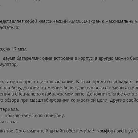
.
редставляет собой классический AMOLED-экран с максимальны
астаться:
селя 17 мкм.
двумя батареями: одна встроена в корпус, а другую можно быс
мулятор.
остаточно прост в использовании. В то же время он обладает 
а оборудовании в течение более длительного времени активиру
ения в специально отображаемом окне. Дополнительное окно 
о обзора при масштабировании конкретной цели. Другие свойс
атериала.
i - подключаемся по телефону.
ы глаза.
нятное. Эргономичный дизайн обеспечивает комфорт эксплуата