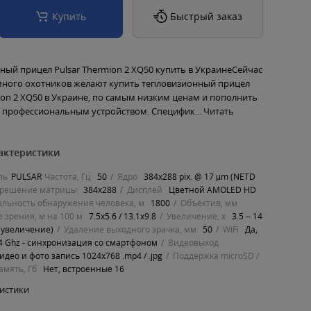
Купить
Быстрый заказ
ный прицел Pulsar Thermion 2 XQ50 купить в УкраинеСейчас
много охотников желают купить тепловизионный прицел
ion 2 XQ50 в Украине, по самым низким ценам и пополнить
л профессиональным устройством. Специфик...
Читать
актеристики
ль
PULSAR
Частота, Гц
50
Ядро
384x288 pix. @ 17 µm (NETD
зрешение матрицы
384x288
Дисплей
Цветной AMOLED HD
альность обнаружения человека, м
1800
Объектив, мм
 зрения, м на 100 м
7.5x5.6 / 13.1x9.8
Увеличение, х
3.5 – 14
 увеличение)
Удаление выходного зрачка, мм
50
WiFi
Да,
2.4 Ghz - синхронизация со смартфоном
Видеовыход
део и фото запись 1024x768 .mp4 / .jpg
Поддержка microSD /
амять, Гб
Нет, встроенные 16
ристики