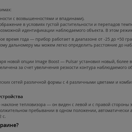
жимах:
ности с возвышенностями и впадинами).
бражение в условиях густой растительности и перепадов темп
озможной идентификации наблюдаемого объекта. В этом режим
е время года — прибор работает в диапазоне от -25 до +50 гр
му дальномеру мы можем легко определить расстояние до наб
аря новой опции Image Boost — Pulsar установил новый, более 
еличена за счет увеличения резкости контура наблюдаемого 
еских сетей различной формы с 4 различными цветами и комби
стройства
наклоне тепловизора — он виден с левой и с правой стороны э
одолжительном пребывании в одном положении, автоматически а
 с.
краине?