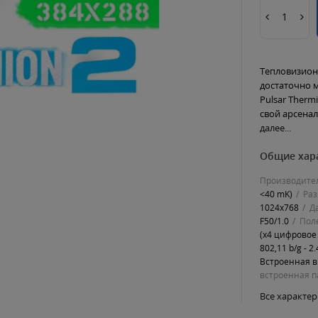
Тепловизион
достаточно 
Pulsar Therm
свой арсена
далее...
Общие хар
Производите
<40 mK)
Ра
1024x768
Д
F50/1.0
Поле
(x4 цифровое
802,11 b/g - 
Встроенная ви
встроенная п
Все характе