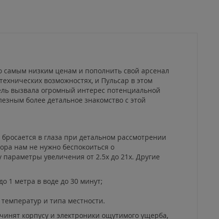
по самым низким ценам и пополнить свой арсенал
ехнических возможностях, и Пульсар в этом
дель вызвала огромный интерес потенциальной
езным более детальное знакомство с этой
 бросается в глаза при детальном рассмотрении
ора нам не нужно беспокоиться о
у параметры увеличения от 2.5x до 21x. Другие
о 1 метра в воде до 30 минут;
температур и типа местности.
ичинят корпусу и электроники ощутимого ущерба,