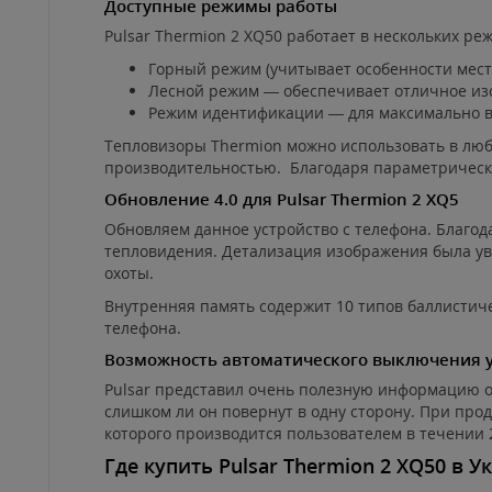
Доступные режимы работы
Pulsar Thermion 2 XQ50 работает в нескольких ре
Горный режим (учитывает особенности мест
Лесной режим — обеспечивает отличное изо
Режим идентификации — для максимально в
Тепловизоры Thermion можно использовать в любо
производительностью. Благодаря параметрическо
Обновление 4.0 для Pulsar Thermion 2 XQ5
Обновляем данное устройство с телефона. Благод
тепловидения. Детализация изображения была ув
охоты.
Внутренняя память содержит 10 типов баллистич
телефона.
Возможность автоматического выключения у
Pulsar представил очень полезную информацию о 
слишком ли он повернут в одну сторону. При пр
которого производится пользователем в течении 2
Где купить Pulsar Thermion 2 XQ50 в У