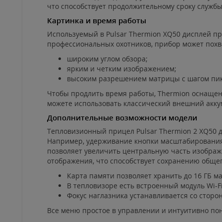
что способствует продолжительному сроку службы
Картинка и время работы
Используемый в Pulsar Thermion XQ50 дисплей п
профессиональных охотников, прибор может похв
широким углом обзора;
ярким и четким изображением;
высоким разрешением матрицы с шагом пик
Чтобы продлить время работы, Thermion оснащен 
можете использовать классический внешний акку
Дополнительные возможности модели
Тепловизионный прицел Pulsar Thermion 2 XQ50 д
Например, удерживание кнопки масштабирования н
позволяет увеличить центральную часть изображ
отображения, что способствует сохранению общег
Карта памяти позволяет хранить до 16 ГБ м
В тепловизоре есть встроенный модуль Wi-F
Фокус наглазника устанавливается со сторон
Все меню простое в управлении и интуитивно по