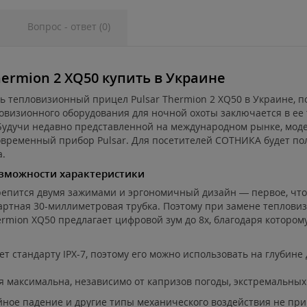
Вопрос - ответ (0)
ermion 2 XQ50 купить в Украине
ь тепловизионный прицел Pulsar Thermion 2 XQ50 в Украине, 
изионного оборудования для ночной охоты заключается в ее т
. Будучи недавно представленной на международном рынке, мо
временный прибор Pulsar. Для посетителей СОТНИКА будет пол
.
возможности характеристики
репится двумя зажимами и эргономичный дизайн — первое, что
дартная 30-миллиметровая трубка. Поэтому при замене тепловиз
ermion XQ50 предлагает цифровой зум до 8x, благодаря котором
 стандарту IPX-7, поэтому его можно использовать на глубине д
 максимальна, независимо от капризов погоды, экстремальных 
йное падение и другие типы механического воздействия не пр