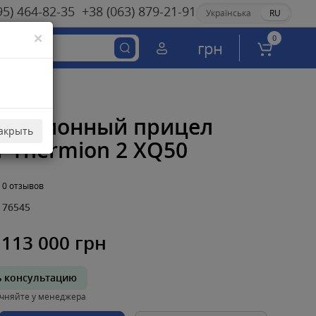
95) 464-82-35
+38 (063) 879-21-91
Українська
RU
×
0
грн
овизионный прицел
акрыть
r Thermion 2 XQ50
0 отзывов
76545
113 000 грн
ь консультацию
чняйте у менеджера