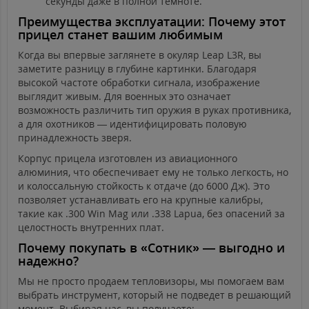
секунды даже в полной темноте.
Преимущества эксплуатации: Почему этот
прицел станет вашим любимым
Когда вы впервые заглянете в окуляр Leap L3R, вы
заметите разницу в глубине картинки. Благодаря
высокой частоте обработки сигнала, изображение
выглядит живым. Для военных это означает
возможность различить тип оружия в руках противника,
а для охотников — идентифицировать половую
принадлежность зверя.
Корпус прицела изготовлен из авиационного
алюминия, что обеспечивает ему не только легкость, но
и колоссальную стойкость к отдаче (до 6000 Дж). Это
позволяет устанавливать его на крупные калибры,
такие как .300 Win Mag или .338 Lapua, без опасений за
целостность внутренних плат.
Почему покупать в «Сотник» — выгодно и
надежно?
Мы не просто продаем тепловизоры, мы помогаем вам
выбрать инструмент, который не подведет в решающий
момент. Выбирая нас, вы получаете: