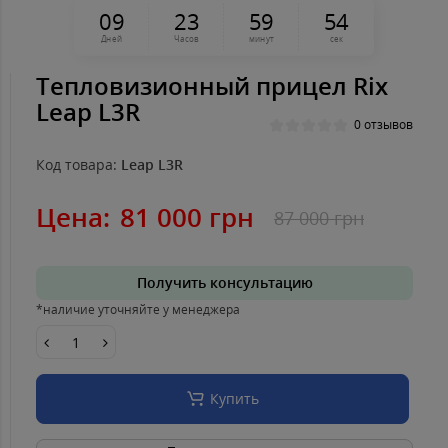
0
9
2
3
5
9
5
4
Дней
Часов
минут
сек
Тепловизионный прицел Rix
Leap L3R
0 отзывов
Код товара:
Leap L3R
Цена:
81 000 грн
87 000 грн
Получить консультацию
*наличие уточняйте у менеджера
Купить