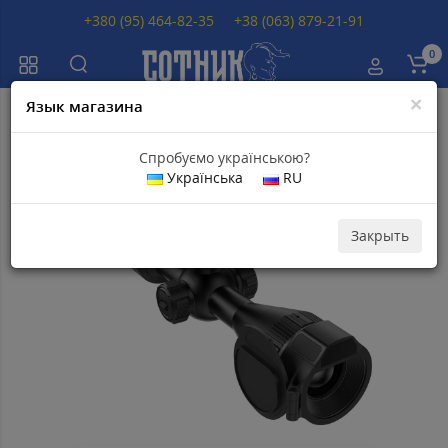
+380 (95) 464-82-35
+38 (063) 879-21-91
0
×
Язык магазина
Главная
Тепловизионные прицелы
Тепловизионные прицелы RIX
Спробуємо українською?
Українська
RU
Популярный
Скидка 6
000
грн
Закрыть