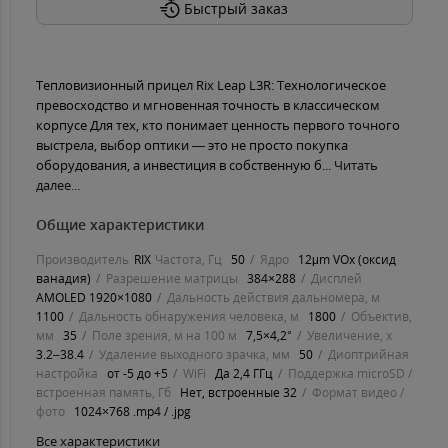
Быстрый заказ
Тепловизионный прицел Rix Leap L3R: Технологическое
превосходство и мгновенная точность в классическом
корпусе Для тех, кто понимает ценность первого точного
выстрела, выбор оптики — это не просто покупка
оборудования, а инвестиция в собственную б...
Читать
далее...
Общие характеристики
Производитель
RIX
Частота, Гц
50
Ядро
12μm VOx (оксид
ванадия)
Разрешение матрицы
384×288
Дисплей
AMOLED 1920×1080
Дальность действия дальномера, м
1100
Дальность обнаружения человека, м
1800
Объектив,
мм
35
Поле зрения, м на 100 м
7,5×4,2°
Увеличение, х
3.2–38.4
Удаление выходного зрачка, мм
50
Диоптрийная
настройка
от -5 до +5
WiFi
Да 2,4 ГГц
Поддержка microSD /
встроенная память, Гб
Нет, встроенные 32
Формат видео /
фото
1024×768 .mp4 / .jpg
Все характеристики