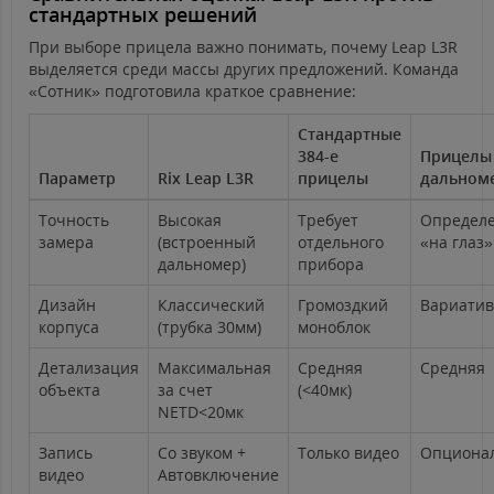
стандартных решений
При выборе прицела важно понимать, почему Leap L3R
выделяется среди массы других предложений. Команда
«Сотник» подготовила краткое сравнение:
Стандартные
384-е
Прицелы
Параметр
Rix Leap L3R
прицелы
дальном
Точность
Высокая
Требует
Определ
замера
(встроенный
отдельного
«на глаз»
дальномер)
прибора
Дизайн
Классический
Громоздкий
Вариати
корпуса
(трубка 30мм)
моноблок
Детализация
Максимальная
Средняя
Средняя
объекта
за счет
(<40мк)
NETD<20мк
Запись
Со звуком +
Только видео
Опциона
видео
Автовключение