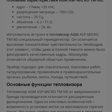
Основные характеристики AGM ASP-MICRO TM160:
ядро – 17мĸм, <35 mК;
разрешение матрицы – 160×120;
частота – 25 Гц;
объектив – 6.2 / F1.0;
увеличение – 2х, 4х.
Изготовитель встроил в
тепловизор AGM
ASP-MICRO
TM160 специальный термодетектор. Он отличается
высокими показателями чувствительности. Необходим
этот элемент, чтобы даже в полной темноте можно было
фиксировать качественные кадры. Монокуляр
отличается обширной областью применения.
Прибор подходит для спасательных, поисковых работ,
патрулирования, применения в правоохранительных
органах, рыбалки, охоты, похода, путешествий.
Основные функции тепловизора
Тепловизор AGM ASP-MICRO TM160 от американского
бренда-производителя отличается расширенным
функционалом. Одна из ключевых особенностей –
возможность установки метки на максимально горячие
точки. Это очень удобно для эксплуатации в движении