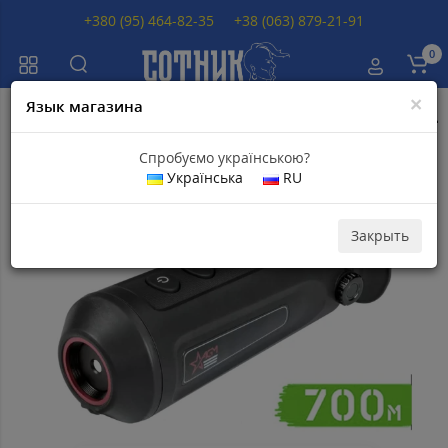
+380 (95) 464-82-35
+38 (063) 879-21-91
0
×
Язык магазина
Главная
Тепловизоры
Тепловизоры AGM
Тепловизор AGM ASP-M
Спробуємо українською?
Українська
RU
Топ продаж
Скидка 13
Популярный
500
грн
Закрыть