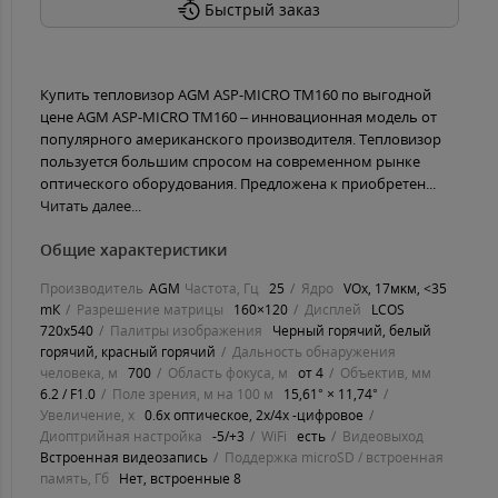
Быстрый заказ
Купить тепловизор AGM ASP-MICRO TM160 по выгодной
цене AGM ASP-MICRO TM160 – инновационная модель от
популярного американского производителя. Тепловизор
пользуется большим спросом на современном рынке
оптического оборудования. Предложена к приобретен...
Читать далее...
Общие характеристики
Производитель
AGM
Частота, Гц
25
Ядро
VOx, 17мĸм, <35
mК
Разрешение матрицы
160×120
Дисплей
LСОЅ
720x540
Палитры изображения
Черный горячий, белый
горячий, красный горячий
Дальность обнаружения
человека, м
700
Область фокуса, м
от 4
Объектив, мм
6.2 / F1.0
Поле зрения, м на 100 м
15,61° × 11,74°
Увеличение, х
0.6х оптическое, 2х/4х -цифровое
Диоптрийная настройка
-5/+3
WiFi
есть
Видеовыход
Встроенная видеозапись
Поддержка microSD / встроенная
память, Гб
Нет, встроенные 8