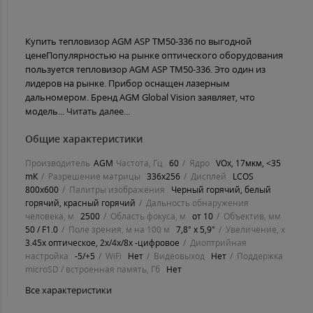
Купить тепловизор AGM ASP TM50-336 по выгодной
ценеПопулярностью на рынке оптического оборудования
пользуется тепловизор AGM ASP TM50-336. Это один из
лидеров на рынке. Прибор оснащен лазерным
дальномером. Бренд AGM Global Vision заявляет, что
модель...
Читать далее...
Общие характеристики
Производитель
AGM
Частота, Гц
60
Ядро
VOx, 17мĸм, <35
mК
Разрешение матрицы
336x256
Дисплей
LСОЅ
800x600
Палитры изображения
Черный горячий, белый
горячий, красный горячий
Дальность обнаружения
человека, м
2500
Область фокуса, м
от 10
Объектив, мм
50 / F1.0
Поле зрения, м на 100 м
7,8° х 5,9°
Увеличение, х
3.45x оптическое, 2х/4х/8х -цифровое
Диоптрийная
настройка
-5/+5
WiFi
Нет
Видеовыход
Нет
Поддержка
microSD / встроенная память, Гб
Нет
Все характеристики