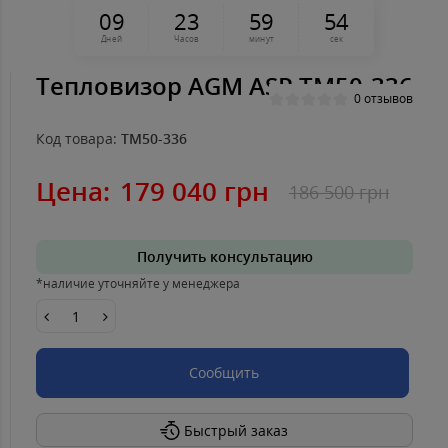
0
9
2
3
5
9
5
4
Дней
Часов
минут
сек
Тепловизор AGM ASP TM50-336
0 отзывов
Код товара:
TM50-336
Цена:
179 040 грн
186 500 грн
Получить консультацию
*наличие уточняйте у менеджера
Сообщить
Быстрый заказ