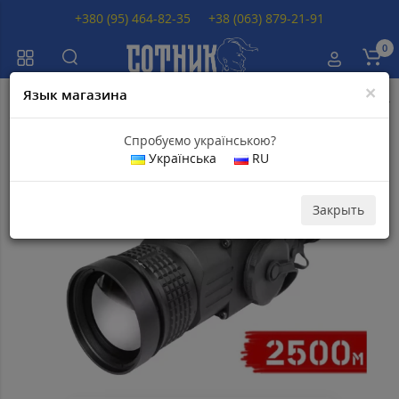
+380 (95) 464-82-35
+38 (063) 879-21-91
0
×
Язык магазина
Главная
Тепловизоры
Тепловизоры AGM
Тепловизор AGM ASP TM
Спробуємо українською?
Українська
RU
Популярный
Скидка 7
460
грн
Закрыть