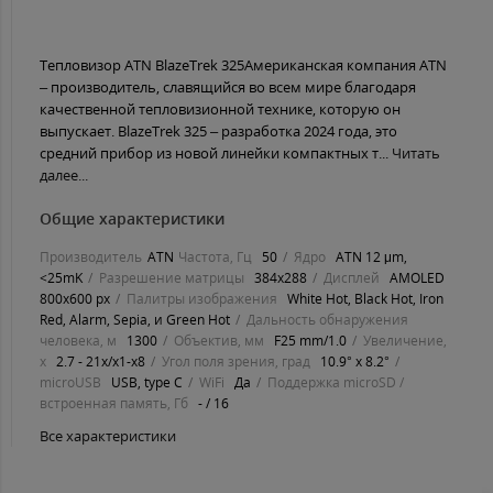
Тепловизор ATN BlazeTrek 325Американская компания ATN
– производитель, славящийся во всем мире благодаря
качественной тепловизионной технике, которую он
выпускает. BlazeTrek 325 – разработка 2024 года, это
средний прибор из новой линейки компактных т...
Читать
далее...
Общие характеристики
Производитель
ATN
Частота, Гц
50
Ядро
ATN 12 μm,
<25mK
Разрешение матрицы
384x288
Дисплей
AMOLED
800x600 px
Палитры изображения
White Hot, Black Hot, Iron
Red, Alarm, Sepia, и Green Hot
Дальность обнаружения
человека, м
1300
Объектив, мм
F25 mm/1.0
Увеличение,
х
2.7 - 21x/x1-x8
Угол поля зрения, град
10.9° x 8.2°
microUSB
USB, type C
WiFi
Да
Поддержка microSD /
встроенная память, Гб
- / 16
Все характеристики