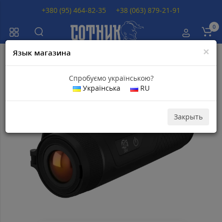
+380 (95) 464-82-35
+38 (063) 879-21-91
0
×
Язык магазина
Главная
Тепловизоры
Тепловизор ATN BlazeTrek 325
Спробуємо українською?
Українська
RU
Популярный
Скидка 5
500
грн
Закрыть