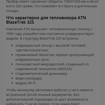
Прибор имеет скромные габариты 158x57x50 мм и весит
всего 320 грамм, что позволяет его брать в длительные
походы.
Что характерно для тепловизора ATN
BlazeTrek 325
Компания ATN выпускает тепловизионную технику с
1995 года, разработчики постоянно усовершенствуют
модели. В структуру BlazeTrek 325 встроены:
инфракрасный сенсор с высокой тепловой
чувствительностью;
германиевый объектив, хорошо пропускающий
инфракрасные лучи;
полноцветный микродисплей, созданный по
современной технологии AMOLED;
стадиометрический дальномер;
видео рекордер;
модуль Wi-Fi.
Чтобы монокуляр автономно работал, у него имеется
встроенный литий ионный аккумулятор. Без
дополнительной подзарядки он дает возможность
наблюдать 7 часов подряд. Если нужно будет