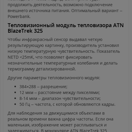
продолжить деятельность, возможно подключение
внешнего источника питания. Оптимальный вариант –
Powerbank.
Тепловизионный модуль тепловизора ATN
BlazeTrek 325
Чтобы инфракрасный сенсор выдавал четкую
результирующую картинку, производитель установил
низкую температурную чувствительность. Показатель
NETD <25mK, что позволяет фиксировать
незначительные температурные колебания и делать
термограмму детализированной.
Другие параметры тепловизионного модуля:
384×288 – разрешение;
12 мкм – расстояние между пикселями;
8-14 мкм – диапазон чувствительности;
50 Гц – частота, с которой обновляются кадры.
Для наблюдения за движущимися объектами в
реальном времени важна цифра частоты. Если она
маленькая, изображение может расплываться и
задерживаться. В монокуляре ATN BlazeTrek 325