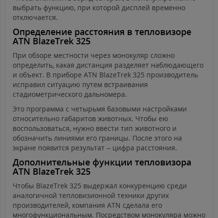
выбрать функцию, при которой дисплей временно
отключается.
Определение расстояния в тепловизоре
ATN BlazeTrek 325
При обзоре местности через монокуляр сложно
определить, какая дистанция разделяет наблюдающего
и объект. В приборе ATN BlazeTrek 325 производитель
исправил ситуацию путем встраивания
стадиометрического дальномера.
Это программа с четырьмя базовыми настройками
относительно габаритов животных. Чтобы ею
воспользоваться, нужно ввести тип животного и
обозначить линиями его границы. После этого на
экране появится результат – цифра расстояния.
Дополнительные функции тепловизора
ATN BlazeTrek 325
Чтобы BlazeTrek 325 выдержал конкуренцию среди
аналогичной тепловизионной техники других
производителей, компания ATN сделала его
многофункциональным. Посредством монокуляра можно