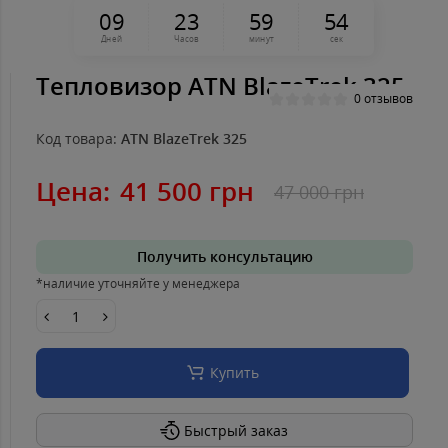
0
9
2
3
5
9
5
4
Дней
Часов
минут
сек
Тепловизор ATN BlazeTrek 325
0 отзывов
Код товара:
ATN BlazeTrek 325
Цена:
41 500 грн
47 000 грн
Получить консультацию
*наличие уточняйте у менеджера
Купить
Быстрый заказ