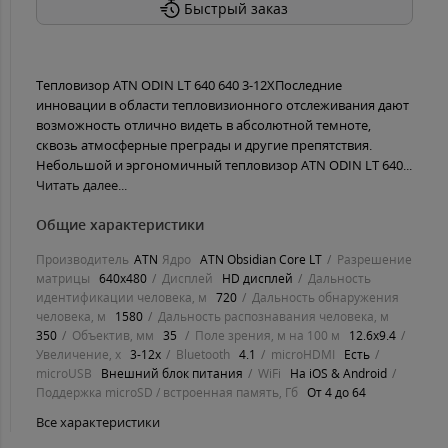
Быстрый заказ
Тепловизор ATN ODIN LT 640 640 3-12XПоследние
инновации в области тепловизионного отслеживания дают
возможность отлично видеть в абсолютной темноте,
сквозь атмосферные преграды и другие препятствия.
Небольшой и эргономичный тепловизор ATN ODIN LT 640...
Читать далее...
Общие характеристики
Производитель
ATN
Ядро
ATN Obsidian Core LT
Разрешение
матрицы
640x480
Дисплей
HD дисплей
Дальность
идентификации человека, м
720
Дальность обнаружения
человека, м
1580
Дальность распознавания человека, м
350
Объектив, мм
35
Поле зрения, м на 100 м
12.6x9.4
Увеличение, х
3-12x
Bluetooth
4.1
microHDMI
Есть
microUSB
Внешний блок питания
WiFi
На iOS & Android
Поддержка microSD / встроенная память, Гб
От 4 до 64
Все характеристики