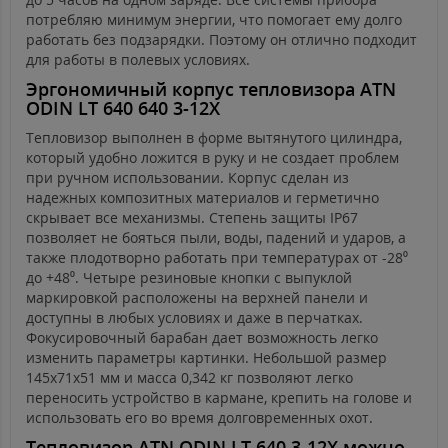
потребляю минимум энергии, что помогает ему долго
работать без подзарядки. Поэтому он отлично подходит
для работы в полевых условиях.
Эргономичный корпус тепловизора ATN
ODIN LT 640 640 3-12X
Тепловизор выполнен в форме вытянутого цилиндра,
который удобно ложится в руку и не создает проблем
при ручном использовании. Корпус сделан из
надежных композитных материалов и герметично
скрывает все механизмы. Степень защиты IP67
позволяет не бояться пыли, воды, падений и ударов, а
также плодотворно работать при температурах от -28⁰
до +48⁰. Четыре резиновые кнопки с выпуклой
маркировкой расположены на верхней панели и
доступны в любых условиях и даже в перчатках.
Фокусировочный барабан дает возможность легко
изменить параметры картинки. Небольшой размер
145х71х51 мм и масса 0,342 кг позволяют легко
переносить устройство в кармане, крепить на голове и
использовать его во время долговременных охот.
Тепловизор ATN ODIN LT 640 3-12X можно