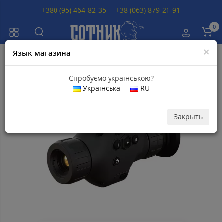
+380 (95) 464-82-35
+38 (063) 879-21-91
0
×
Язык магазина
Главная
Тепловизоры
Тепловизор ATN ODIN LT 640 640 3-12X
Спробуємо українською?
Українська
RU
Популярный
Скидка 9
500
грн
Закрыть