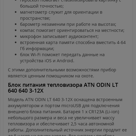
большой точностью;
магнетометр служит для ориентации в
пространстве;
барометр незаменим при работе на высотах;
компас помогает ориентироваться на местности;
микрофон записывает аудиоконтент;
встроенная карта памяти способна вместить 4-64
Гб информации;
блок Wi-Fi поможет передать данные на
устройства iOS и Android.
С этими дополнительными возможностями прибор
является ценным помощником на охоте.
Блок питания тепловизора ATN ODIN LT
640 640 3-12X
Модель ATN ODIN LT 640 3-12X оснащена встроенным
аккумулятором и портом microUSB для подключения
внешнего блока питания. Батарея 1 x CR123A (Li-ion)
небольшого размера и веса не увеличивает массу
тепловизора и обеспечивает 2,5 часа автономной
работы. Дополнительный источник энергии продлит ее
до 5 часов на одном заряде. Все системы прибора