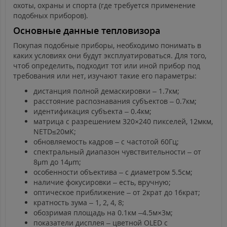
охоты, охраны и спорта (где требуется применение
подобных приборов).
Основные данные тепловизора
Покупая подобные приборы, необходимо понимать в
каких условиях они будут эксплуатироваться. Для того,
чтоб определить, подходит тот или иной прибор под
требования или нет, изучают такие его параметры:
дистанция полной демаскировки – 1.7км;
расстояние распознавания субъектов – 0.7км;
идентификация субъекта – 0.4км;
матрица с разрешением 320×240 пикселей, 12мкм,
NETD≤20мК;
обновляемость кадров – с частотой 60Гц;
спектральный диапазон чувствительности – от
8μm до 14μm;
особенности объектива – с диаметром 5.5см;
наличие фокусировки – есть, вручную;
оптическое приближение – от 2крат до 16крат;
кратность зума – 1, 2, 4, 8;
обозримая площадь на 0.1км –4.5м×3м;
показатели дисплея – цветной OLED с