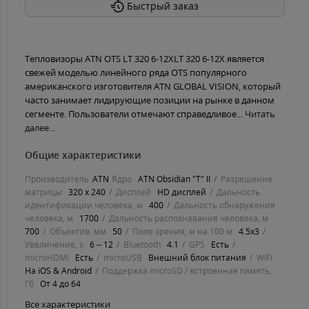
Быстрый заказ
Тепловизоры ATN OTS LT 320 6-12XLT 320 6-12X является
свежей моделью линейного ряда OTS популярного
американского изготовителя ATN GLOBAL VISION, который
часто занимает лидирующие позиции на рынке в данном
сегменте. Пользователи отмечают справедливое...
Читать
далее...
Общие характеристики
Производитель
ATN
Ядро
ATN Obsidian "T" II
Разрешение
матрицы
320 х 240
Дисплей
HD дисплей
Дальность
идентификации человека, м
400
Дальность обнаружения
человека, м
1700
Дальность распознавания человека, м
700
Объектив, мм
50
Поле зрения, м на 100 м
4.5x3
Увеличение, х
6 – 12
Bluetooth
4.1
GPS
Есть
microHDMI
Есть
microUSB
Внешний блок питания
WiFi
На iOS & Android
Поддержка microSD / встроенная память,
Гб
От 4 до 64
Все характеристики