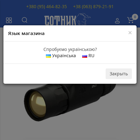
+380 (95) 464-82-35
+38 (063) 879-21-91
0
×
Язык магазина
Главная
Тепловизоры
Тепловизор ATN OTS LT 320 6-12X
Спробуємо українською?
Українська
RU
Популярный
Скидка 18
630
грн
Закрыть