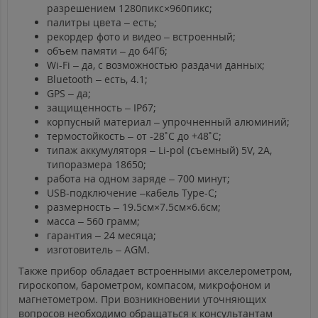
разрешением 1280пикс×960пикс;
палитры цвета – есть;
рекордер фото и видео – встроенный;
объем памяти – до 64Гб;
Wi-Fi – да, с возможностью раздачи данных;
Bluetooth – есть, 4.1;
GPS – да;
защищенность – IP67;
корпусный материал – упрочненный алюминий;
термостойкость – от -28˚С до +48˚С;
типаж аккумуляторя – Li-pol (съемный) 5V, 2А,
типоразмера 18650;
работа на одном заряде – 700 минут;
USB-подключение –кабель Type-C;
размерность – 19.5см×7.5см×6.6см;
масса – 560 грамм;
гарантия – 24 месяца;
изготовитель – AGM.
Также прибор обладает встроенными акселерометром,
гироскопом, барометром, компасом, микрофоном и
магнетометром. При возникновении уточняющих
вопросов необходимо обращаться к консультантам