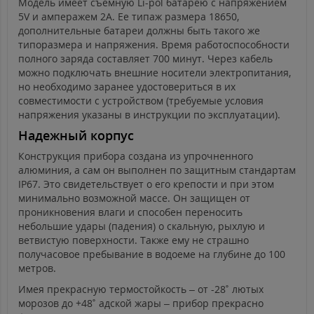
Модель имеет съемную Li-pol батарею с напряжением
5V и амперажем 2A. Ее типаж размера 18650,
дополнительные батареи должны быть такого же
типоразмера и напряжения. Время работоспособности
полного заряда составляет 700 минут. Через кабель
можно подключать внешние носители электропитания,
но необходимо заранее удостовериться в их
совместимости с устройством (требуемые условия
напряжения указаны в инструкции по эксплуатации).
Надежный корпус
Конструкция прибора создана из упрочненного
алюминия, а сам он выполнен по защитным стандартам
IP67. Это свидетельствует о его крепости и при этом
минимально возможной массе. Он защищен от
проникновения влаги и способен переносить
небольшие удары (падения) о скальную, рыхлую и
ветвистую поверхности. Также ему не страшно
получасовое пребывание в водоеме на глубине до 100
метров.
Имея прекрасную термостойкость – от -28˚ лютых
морозов до +48˚ адской жары – прибор прекрасно