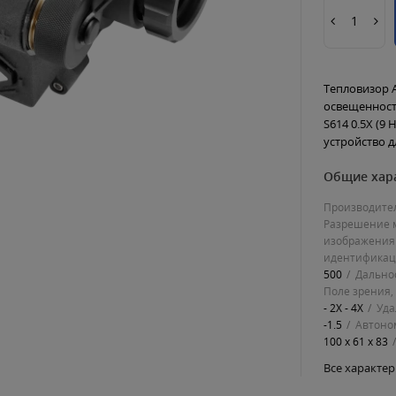
Тепловизор A
освещенност
S614 0.5X (9 
устройство д
Общие хар
Производите
Разрешение 
изображения
идентификац
500
Дально
Поле зрения,
- 2X - 4X
Уда
-1.5
Автоно
100 x 61 x 83
Все характе