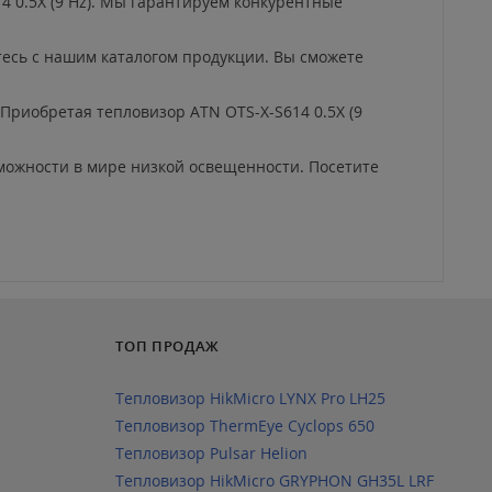
4 0.5X (9 Hz). Мы гарантируем конкурентные
есь с нашим каталогом продукции. Вы сможете
Приобретая тепловизор ATN OTS-X-S614 0.5X (9
зможности в мире низкой освещенности. Посетите
ТОП ПРОДАЖ
Тепловизор HikMicro LYNX Pro LH25
Тепловизор ThermEye Cyclops 650
Тепловизор Pulsar Helion
Тепловизор HikMicro GRYPHON GH35L LRF