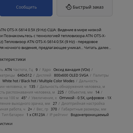
Сообщить
Быстрый заказ
TN OTS-X-S614 0.5X (9 Hz) США: Видение в мире низкой
и Познакомьтесь с технологией тепловизора ATN OTS-X-
Hz) Тепловизор ATN OTS-X-S614 0.5X (9 Hz) - передовое
ля ночного видения, предлагающее уникал...
Читать далее...
актеристики
ль
ATN
Частота, Гц
9
Ядро
Оксид ванадия (VOx)
матрицы
640x512
Дисплей
800x600 OLED SVGA
Палитры
White hot / Black hot / Multiple Color Modes
Дальность
ии человека, м
135
Дальность обнаружения человека, м
сть распознавания человека, м
225
Объектив, мм
14
 м на 100 м
45°
Увеличение, х
Оптикой - 0.5X, цифровое - 1X
ление выходного зрачка, мм
27
Диоптрийная настройка
мная работа, ч
2+
Вес, гр
370
Габаритные размеры, мм
Тип батареи
1 x CR123A
IP рейтинг
Водонепроницаемый
ристики