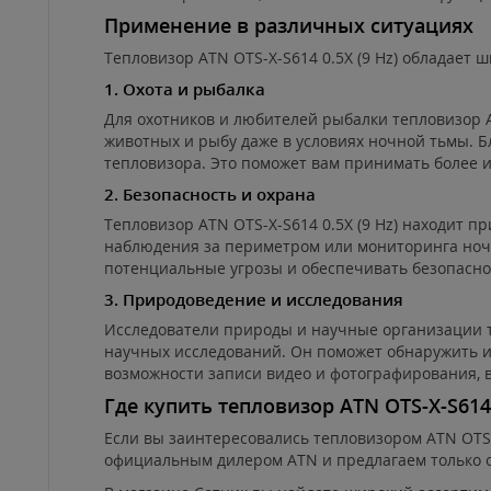
Применение в различных ситуациях
Тепловизор ATN OTS-X-S614 0.5X (9 Hz) обладает 
1. Охота и рыбалка
Для охотников и любителей рыбалки тепловизор A
животных и рыбу даже в условиях ночной тьмы. Б
тепловизора. Это поможет вам принимать более
2. Безопасность и охрана
Тепловизор ATN OTS-X-S614 0.5X (9 Hz) находит 
наблюдения за периметром или мониторинга ночн
потенциальные угрозы и обеспечивать безопасно
3. Природоведение и исследования
Исследователи природы и научные организации та
научных исследований. Он поможет обнаружить 
возможности записи видео и фотографирования, 
Где купить тепловизор ATN OTS-X-S614 
Если вы заинтересовались тепловизором ATN OTS-X
официальным дилером ATN и предлагаем только 