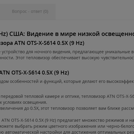
Вопрос - ответ (0)
9 Hz) США: Видение в мире низкой освещенн
ора ATN OTS-X-S614 0.5X (9 Hz)
вое устройство для ночного видения, предлагающее уникальные 
ности. Этот тепловизор обеспечивает высокую чувствительност
N OTS-X-S614 0.5X (9 Hz)
 рядом особенностей и функций, которые делают его высокоэфф
 передовой тепловой камере и оптике, тепловизор ATN OTS-X-S6
х условиях освещения.
еличения до 0.5X, этот тепловизор позволяет вам ближе рассм
ATN OTS-X-S614 0.5X (9 Hz) предлагает множество режимов и н
можете выбрать режим цветного изображения или черно-белого
цию автоматической настройки для достижения оптимальных рез