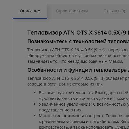
Описание
Характеристики
Отзывы (0)
Тепловизор ATN OTS-X-S614 0.5X (
Познакомьтесь с технологией тепловиз
Тепловизор ATN OTS-X-S614 0.5X (9 Hz) - передо
обнаружения объектов в условиях низкой освещен
вам увидеть то, что невидимо обычным глазом.
Особенности и функции тепловизора AT
Тепловизор ATN OTS-X-S614 0.5X (9 Hz) обладает
освещенности. Вот некоторые из них:
Высокая чувствительность: Благодаря своей
чувствительность и точность даже в сложны
Увеличенное увеличение: С возможностью ув
представление о них.
Множество режимов и настроек: Тепловизор 
к различным условиям и потребностям. Вы 
контрастность, а также использовать функ