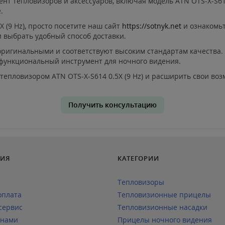
нт тепловизоров и аксессуаров, включая модель ATN OTS-X-S61
.
 (9 Hz), просто посетите наш сайт
https://sotnyk.net
и ознакомьт
 выбрать удобный способ доставки.
ригинальными и соответствуют высоким стандартам качества. 
 функциональный инструмент для ночного видения.
тепловизором ATN OTS-X-S614 0.5X (9 Hz) и расширить свои во
Получить консультацию
ИЯ
КАТЕГОРИИ
Тепловизоры
оплата
Тепловизионные прицелы
сервис
Тепловизионные насадки
 нами
Прицелы ночного видения