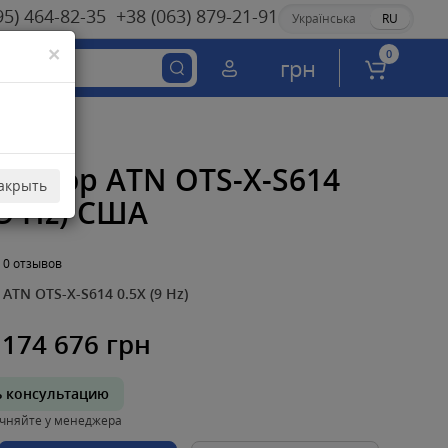
95) 464-82-35
+38 (063) 879-21-91
Українська
RU
×
0
грн
овизор ATN OTS-X-S614
акрыть
(9 Hz) США
0 отзывов
ATN OTS-X-S614 0.5X (9 Hz)
174 676 грн
ь консультацию
чняйте у менеджера