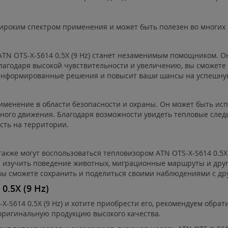
широким спектром применения и может быть полезен во многих 
TN OTS-X-S614 0.5X (9 Hz) станет незаменимым помощником. О
лагодаря высокой чувствительности и увеличению, вы сможете 
 информированные решения и повысит ваши шансы на успешную
применение в области безопасности и охраны. Он может быть ис
ого движения. Благодаря возможности увидеть тепловые следы
сть на территории.
кже могут воспользоваться тепловизором ATN OTS-X-S614 0.5X 
и изучить поведение животных, миграционные маршруты и дру
вы сможете сохранить и поделиться своими наблюдениями с д
0.5X (9 Hz)
-S614 0.5X (9 Hz) и хотите приобрести его, рекомендуем обра
оригинальную продукцию высокого качества.