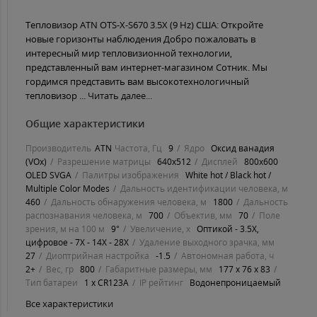
Тепловизор ATN OTS-X-S670 3.5X (9 Hz) США: Откройте
новые горизонты наблюдения Добро пожаловать в
интересный мир тепловизионной технологии,
представленный вам интернет-магазином Сотник. Мы
гордимся представить вам высокотехнологичный
тепловизор ...
Читать далее...
Общие характеристики
Производитель
ATN
Частота, Гц
9
Ядро
Оксид ванадия
(VOx)
Разрешение матрицы
640x512
Дисплей
800x600
OLED SVGA
Палитры изображения
White hot / Black hot /
Multiple Color Modes
Дальность идентификации человека, м
460
Дальность обнаружения человека, м
1800
Дальность
распознавания человека, м
700
Объектив, мм
70
Поле
зрения, м на 100 м
9°
Увеличение, х
Оптикой - 3.5X,
цифровое - 7X - 14X - 28X
Удаление выходного зрачка, мм
27
Диоптрийная настройка
-1.5
Автономная работа, ч
2+
Вес, гр
800
Габаритные размеры, мм
177 x 76 x 83
Тип батареи
1 x CR123A
IP рейтинг
Водонепроницаемый
Все характеристики