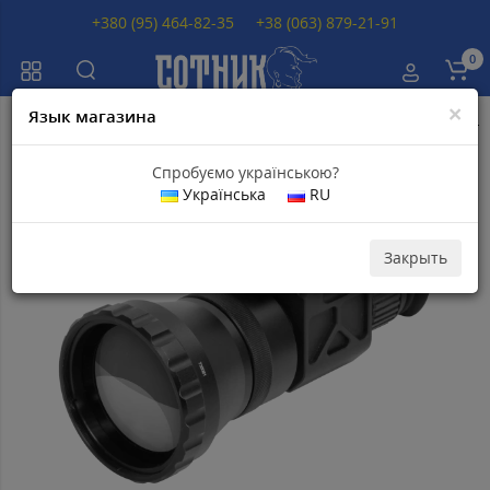
+380 (95) 464-82-35
+38 (063) 879-21-91
0
×
Язык магазина
Главная
Тепловизоры
Тепловизоры ATN OTS
Тепловизор ATN OTS-
Спробуємо українською?
Українська
RU
Популярный
Закрыть