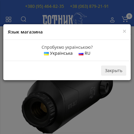
+380 (95) 464-82-35
+38 (063) 879-21-91
0
×
Язык магазина
Главная
Тепловизоры
Тепловизоры ATN OTS
Тепловизор ATN OTS-
Спробуємо українською?
Українська
RU
Топ продаж
Скидка 9
Популярный
505
грн
Закрыть