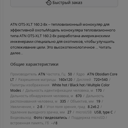
Быстрый заказ
ATN OTS-XLT 160 2-8x – тепловизионный монокуляр для
эффективной охотыМодель монокуляра тепловизионного
типа ATN OTS-XLT 160 2-8x разработана американскими
инженерами специально для охотников, чтобы улучшить
отслеживание цели. Это высокотехнологичное ...
Читать
далее...
Общие характеристики
Производитель
ATN
Частота, Гц
50
Ядро
ATN Obsidian Core
LT
Разрешение матрицы
160x120
Дисплей
720×540
Палитры изображения
White hot / Black hot / Multiple Color
Modes
Дальность идентификации человека, м
170
Дальность обнаружения человека, м
670
Дальность
распознавания человека, м
335
Объектив, мм
19
Увеличение, х
2-8
Угол поля зрения, град
8.2x6.2
Удаление выходного зрачка, мм
27
microUSB
USB, type C
Видеовыход
Фото / видеозапись
Поддержка microSD /
встроенная память, Гб
- / 8