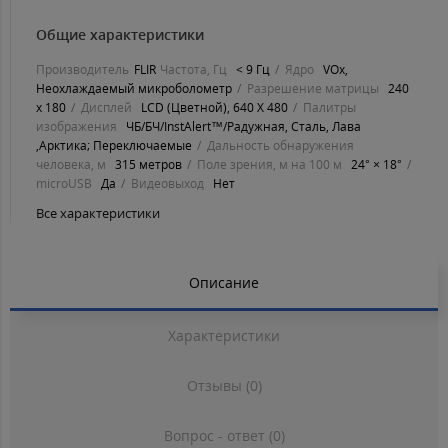
Общие характеристики
Производитель
FLIR
Частота, Гц
< 9 Гц
Ядро
VOx,
Неохлаждаемый микроболометр
Разрешение матрицы
240
х 180
Дисплей
LCD (Цветной), 640 X 480
Палитры
изображения
ЧБ/БЧ/InstAlert™/Радужная, Сталь, Лава
,Арктика; Переключаемые
Дальность обнаружения
человека, м
315 метров
Поле зрения, м на 100 м
24° × 18°
microUSB
Да
Видеовыход
Нет
Все характеристики
Описание
Характеристики
Отзывы (0)
Вопрос - ответ (0)