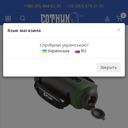
+380 (95) 464-82-35
+38 (063) 879-21-91
0
×
Язык магазина
Главная
Тепловизоры
Тепловизоры FLIR
Тепловизор FLIR Scout T
Спробуємо українською?
Українська
RU
Популярный
Закрыть