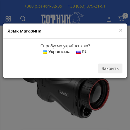
+380 (95) 464-82-35
+38 (063) 879-21-91
0
×
Язык магазина
Главная
Тепловизоры
Тепловизоры HikMicro
Тепловизор Hikmicr
Спробуємо українською?
Українська
RU
Популярный
Скидка 48
000
грн
Закрыть