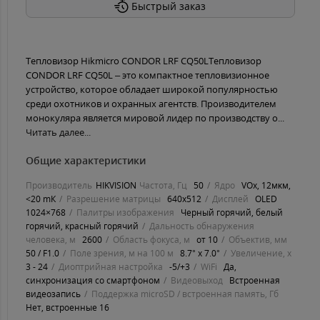
Быстрый заказ
Тепловизор Hikmicro CONDOR LRF CQ50LТепловизор
CONDOR LRF CQ50L – это компактное тепловизионное
устройство, которое обладает широкой популярностью
среди охотников и охранных агентств. Производителем
монокуляра является мировой лидер по производству о...
Читать далее...
Общие характеристики
Производитель
HIKVISION
Частота, Гц
50
Ядро
VOx, 12мĸм,
<20 mК
Разрешение матрицы
640x512
Дисплей
ОLЕD
1024×768
Палитры изображения
Черный горячий, белый
горячий, красный горячий
Дальность обнаружения
человека, м
2600
Область фокуса, м
от 10
Объектив, мм
50 / F1.0
Поле зрения, м на 100 м
8.7° x 7.0°
Увеличение, х
3 - 24
Диоптрийная настройка
-5/+3
WiFi
Да,
синхронизация со смартфоном
Видеовыход
Встроенная
видеозапись
Поддержка microSD / встроенная память, Гб
Нет, встроенные 16