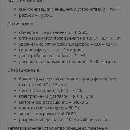
Мультимедийные:
синхронизация с внешними устройствами – Wi-Fi;
разъем – Type-C.
Оптические:
объектив – германиевый, F1.0/50;
оптический угол поля зрения на 100 м – 8,7° х 7,0°;
увеличение оптическое/цифровое – х3,0 – х24,0;
граница фокуса – от 10 метров;
диоптрийная настройка – -5…+3;
дальность обнаружения объекта – 2600 метров.
Операционные:
болометр – неохлаждаемая матрица фокальных
плоскостей VOx, 12 мкм;
чувствительность, NETD – ≤ 20;
спектральный диапазон – 8 ≈ 12 µm;
матричное разрешение – 640х512;
частота смены кадров – 50 Гц;
экран – микродисплей OLED;
разрешение дисплея – 1024 х 768 пикселей.
Тепловизионное устройство оснащено лазерным