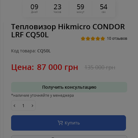
0
9
2
3
5
9
5
4
Дней
Часов
минут
сек
Тепловизор Hikmicro CONDOR
LRF CQ50L
10 отзывов
Код товара:
CQ50L
Цена:
87 000 грн
135 000 грн
Получить консультацию
*наличие уточняйте у менеджера
Купить