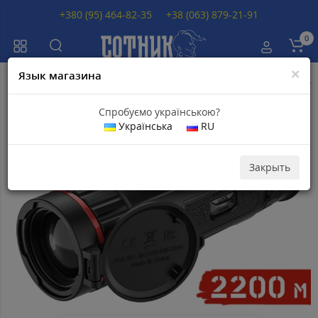
+380 (95) 464-82-35
+38 (063) 879-21-91
0
×
Язык магазина
Главная
Тепловизоры
Тепловизоры HikMicro
Тепловизор HikMicr
Спробуємо українською?
Українська
RU
Топ продаж
Скидка 23
Популярный
000
грн
Закрыть