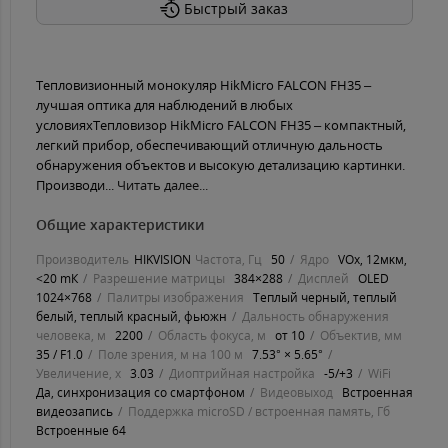
Быстрый заказ
Тепловизионный монокуляр HikMicro FALCON FH35 –
лучшая оптика для наблюдений в любых
условияхТепловизор HikMicro FALCON FH35 – компактный,
легкий прибор, обеспечивающий отличную дальность
обнаружения объектов и высокую детализацию картинки.
Производи...
Читать далее...
Общие характеристики
Производитель
HIKVISION
Частота, Гц
50
Ядро
VOx, 12мĸм,
<20 mК
Разрешение матрицы
384×288
Дисплей
ОLЕD
1024×768
Палитры изображения
Теплый черный, теплый
белый, теплый красный, фьюжн
Дальность обнаружения
человека, м
2200
Область фокуса, м
от 10
Объектив, мм
35 / F1.0
Поле зрения, м на 100 м
7.53° × 5.65°
Увеличение, х
3.03
Диоптрийная настройка
-5/+3
WiFi
Да, синхронизация со смартфоном
Видеовыход
Встроенная
видеозапись
Поддержка microSD / встроенная память, Гб
Встроенные 64