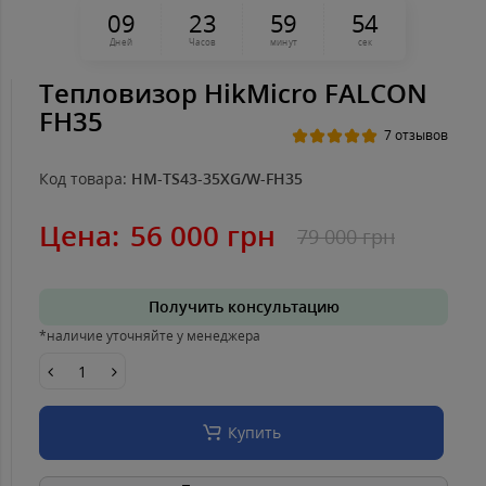
0
9
2
3
5
9
5
3
Дней
Часов
минут
сек
Тепловизор HikMicro FALCON
FH35
7 отзывов
Код товара:
HM-TS43-35XG/W-FH35
Цена:
56 000 грн
79 000 грн
Получить консультацию
*наличие уточняйте у менеджера
Купить