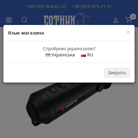
+380 (95) 464-82-35
+38 (063) 879-21-91
0
×
Язык магазина
Главная
Тепловизоры
Тепловизоры HikMicro
Тепловизор HikMicro
Спробуємо українською?
Українська
RU
Топ продаж
Скидка 11
Популярный
500
грн
Закрыть