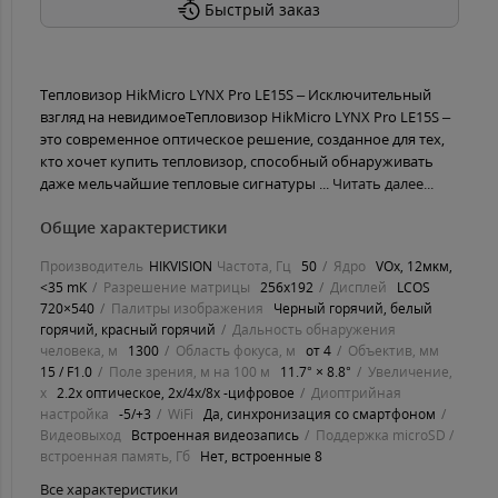
Быстрый заказ
Тепловизор HikMicro LYNX Pro LE15S – Исключительный
взгляд на невидимоеТепловизор HikMicro LYNX Pro LE15S –
это современное оптическое решение, созданное для тех,
кто хочет купить тепловизор, способный обнаруживать
даже мельчайшие тепловые сигнатуры ...
Читать далее...
Общие характеристики
Производитель
HIKVISION
Частота, Гц
50
Ядро
VOx, 12мĸм,
<35 mК
Разрешение матрицы
256x192
Дисплей
LСОЅ
720×540
Палитры изображения
Черный горячий, белый
горячий, красный горячий
Дальность обнаружения
человека, м
1300
Область фокуса, м
от 4
Объектив, мм
15 / F1.0
Поле зрения, м на 100 м
11.7° × 8.8°
Увеличение,
х
2.2x оптическое, 2х/4х/8х -цифровое
Диоптрийная
настройка
-5/+3
WiFi
Да, синхронизация со смартфоном
Видеовыход
Встроенная видеозапись
Поддержка microSD /
встроенная память, Гб
Нет, встроенные 8
Все характеристики