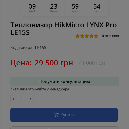
0
9
2
3
5
9
5
4
Дней
Часов
минут
сек
Тепловизор HikMicro LYNX Pro
LE15S
10 отзывов
Код товара:
LE15S
Цена:
29 500 грн
41 000 грн
Получить консультацию
*наличие уточняйте у менеджера
Купить