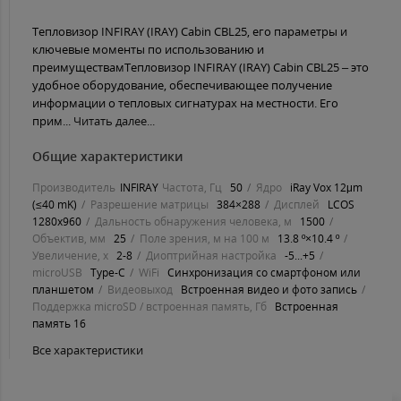
Тепловизор INFIRAY (IRAY) Cabin CBL25, его параметры и
ключевые моменты по использованию и
преимуществамТепловизор INFIRAY (IRAY) Cabin CBL25 – это
удобное оборудование, обеспечивающее получение
информации о тепловых сигнатурах на местности. Его
прим...
Читать далее...
Общие характеристики
Производитель
INFIRAY
Частота, Гц
50
Ядро
iRay Vox 12μm
(≤40 mK)
Разрешение матрицы
384×288
Дисплей
LCOS
1280x960
Дальность обнаружения человека, м
1500
Объектив, мм
25
Поле зрения, м на 100 м
13.8 º×10.4 º
Увеличение, х
2-8
Диоптрийная настройка
-5...+5
microUSB
Type-C
WiFi
Синхронизация со смартфоном или
планшетом
Видеовыход
Встроенная видео и фото запись
Поддержка microSD / встроенная память, Гб
Встроенная
память 16
Все характеристики