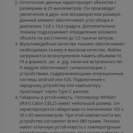
Оптические данные характеризует объектив с
размерами в 25 миллиметров. Он производит
увеличение в двух- или восьмикратном размере.
Данный элемент обеспечивает угол обзора в
диапазоне 13,8 х 10,4 градуса. Дополнительно
техника подразумевает определение искомого
объекта на расстоянии до 1,5 тысячи метров.
Мультимедийные качества техники обеспечивают
необходимую съемку в высоком качестве. Файлы
загружаются во внутреннюю память объемом 16
Гб в формате .avi и .jpg. Наличие встроенного Wi-
Fi модуля обеспечивает синхронизацию с
устройствами, поддерживающими операционные
системы android или iOS. Подключение к
зарядному устройству или компьютеру
происходит через Type-C разъем.
Габариты и устойчивость. Тепловизор INFIRAY
(IRAY) Cabin CBL25 имеет небольшой размер. Он
характеризуется габаритами со значениями 165 х
50 х 85 миллиметров. При этой компактности вес
устройства составляет всего 380 грамм. Техника
имеет отличную устойчивость к температурным
воздействиям и влажности. Она может работать в