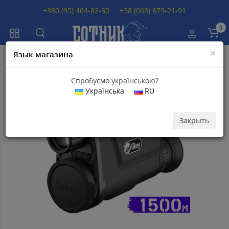
+380 (95) 464-82-35
+38 (063) 879-21-91
0
×
Язык магазина
Главная
Тепловизоры
Тепловизоры INFIRAY (IRAY)
Тепловизор INFI
Спробуємо українською?
Українська
RU
Популярный
Закрыть