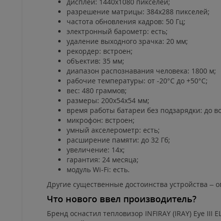
дисплей: 1440х1080 пикселей;
разрешение матрицы: 384х288 пикселей;
частота обновления кадров: 50 Гц;
электронный барометр: есть;
удаление выходного зрачка: 20 мм;
рекордер: встроен;
объектив: 35 мм;
диапазон распознавания человека: 1800 м;
рабочие температуры: от -20°С до +50°С;
вес: 480 граммов;
размеры: 200х54х54 мм;
время работы батареи без подзарядки: до в
микрофон: встроен;
умный акселерометр: есть;
расширение памяти: до 32 Гб;
увеличение: 14х;
гарантия: 24 месяца;
модуль Wi-Fi: есть.
Другие существенные достоинства устройства – о
Что нового ввел производитель?
Бренд оснастил тепловизор INFIRAY (IRAY) Eye II