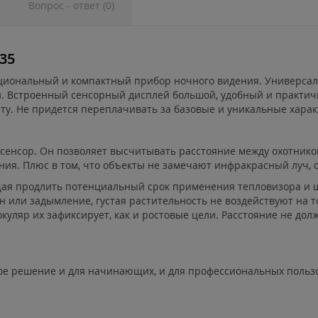
Вопрос - ответ (0)
L35
ункциональный и компактный прибор ночного видения. Универсал
и. Встроенный сенсорный дисплей большой, удобный и практич
ту. Не придется переплачивать за базовые и уникальные харак
сенсор. Он позволяет высчитывать расстояние между охотнико
ия. Плюс в том, что объекты не замечают инфракрасный луч, он
щая продлить потенциальный срок применения тепловизора и шн
н или задымление, густая растительность не воздействуют на то
уляр их зафиксирует, как и ростовые цели. Расстояние не дол
ое решение и для начинающих, и для профессиональных польз