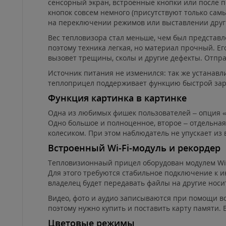
сенсорный экран, встроенные кнопки или после 
кнопок совсем немного (присутствуют только са
на переключении режимов или выставлении друг
Вес тепловизора стал меньше, чем был представле
поэтому техника легкая, но материал прочный. Ег
вызовет трещины, сколы и другие дефекты. Отпра
Источник питания не изменился: так же устанавли
теплоприцел поддерживает функцию быстрой заря
Функция картинка в картинке
Одна из любимых фишек пользователей – опция «К
Одно большое и полноценное, второе – отдельная
колесиком. При этом наблюдатель не упускает из 
Встроенный Wi-Fi-модуль и рекордер
Тепловизионнаый прицел оборудован модулем Wi-F
Для этого требуются стабильное подключение к и
владелец будет передавать файлы на другие носи
Видео, фото и аудио записываются при помощи в
поэтому нужно купить и поставить карту памяти. В
Цветовые режимы