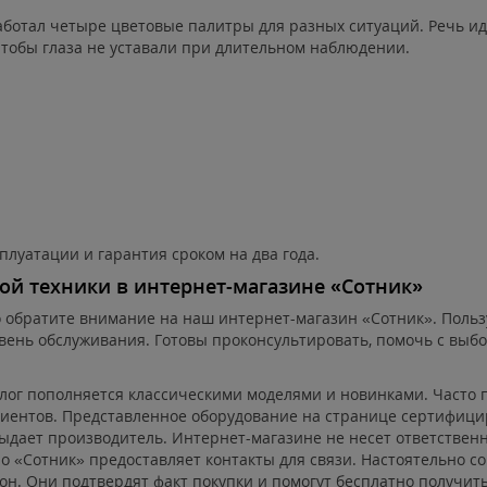
ботал четыре цветовые палитры для разных ситуаций. Речь иде
чтобы глаза не уставали при длительном наблюдении.
плуатации и гарантия сроком на два года.
й техники в интернет-магазине «Сотник»
35, то обратите внимание на наш интернет-магазин «Сотник». По
вень обслуживания. Готовы проконсультировать, помочь с выб
алог пополняется классическими моделями и новинками. Часто 
лиентов. Представленное оборудование на странице сертифиц
дает производитель. Интернет-магазине не несет ответственно
 «Сотник» предоставляет контакты для связи. Настоятельно с
н. Они подтвердят факт покупки и помогут бесплатно получить