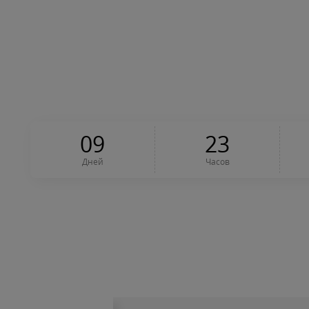
0
9
2
3
Дней
Часов