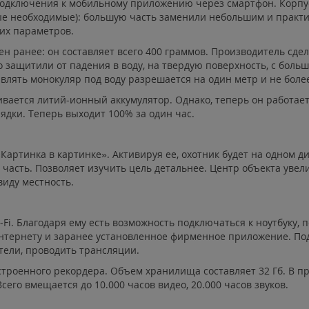
подключения к мобильному приложению через смартфон. Корпу
мые необходимые): большую часть заменили небольшим и практи
их параметров.
н ранее: он составляет всего 400 граммов. Производитель сдел
о защитили от падения в воду, на твердую поверхность, с бол
влять монокуляр под воду разрешается на один метр и не более
вается литий-ионный аккумулятор. Однако, теперь он работает 
дки. Теперь выходит 100% за один час.
артинка в картинке». Активируя ее, охотник будет на одном д
 часть. Позволяет изучить цель детальнее. Центр объекта ув
виду местность.
i. Благодаря ему есть возможность подключаться к ноутбуку, 
нтернету и заранее установленное фирменное приложение. Под
тели, проводить трансляции.
строенного рекордера. Объем хранилища составляет 32 Гб. В п
сего вмещается до 10.000 часов видео, 20.000 часов звуков.