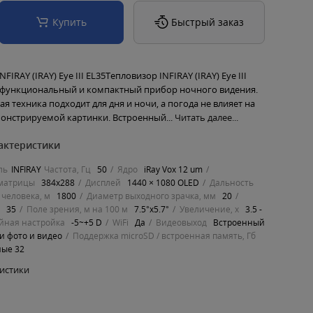
Купить
Быстрый заказ
FIRAY (IRAY) Eye III EL35Тепловизор INFIRAY (IRAY) Eye III
офункциональный и компактный прибор ночного видения.
я техника подходит для дня и ночи, а погода не влияет на
монстрируемой картинки. Встроенный...
Читать далее...
актеристики
ль
INFIRAY
Частота, Гц
50
Ядро
iRay Vox 12 um
матрицы
384x288
Дисплей
1440 × 1080 OLED
Дальность
человека, м
1800
Диаметр выходного зрачка, мм
20
м
35
Поле зрения, м на 100 м
7.5°x5.7°
Увеличение, х
3.5 -
йная настройка
-5~+5 D
WiFi
Да
Видеовыход
Встроенный
и фото и видео
Поддержка microSD / встроенная память, Гб
ные 32
ристики