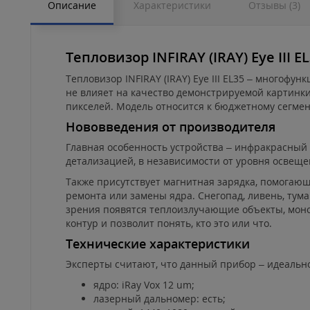
Описание
Характеристики
Отзывы (3)
Тепловизор INFIRAY (IRAY) Eye III E
Тепловизор INFIRAY (IRAY) Eye III EL35 – многоф
не влияет на качество демонстрируемой картинк
пикселей. Модель относится к бюджетному сегмен
Нововведения от производителя
Главная особенность устройства – инфракрасный 
детализацией, в независимости от уровня освещен
Также присутствует магнитная зарядка, помогаю
ремонта или замены ядра. Снегопад, ливень, тума
зрения появятся теплоизлучающие объекты, монок
контур и позволит понять, кто это или что.
Технические характеристики
Эксперты считают, что данный прибор – идеальн
ядро: iRay Vox 12 um;
лазерный дальномер: есть;