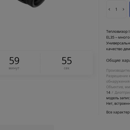
Тепловизор IN
EL35 – мног
Универсальна
качество де
5
9
5
4
Общие хар
минут
сек
Производите
Разрешение 
обнаружения 
Объектив, м
14
Диоптри
модель запис
Нет, встроен
Все характе