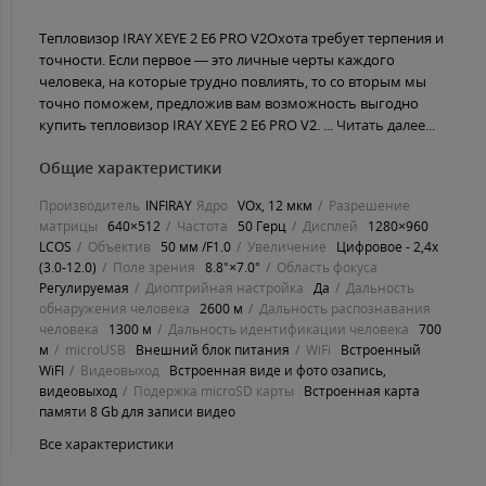
Тепловизор IRAY XEYE 2 E6 PRO V2Охота требует терпения и
точности. Если первое — это личные черты каждого
человека, на которые трудно повлиять, то со вторым мы
точно поможем, предложив вам возможность выгодно
купить тепловизор IRAY XEYE 2 E6 PRO V2. ...
Читать далее...
Общие характеристики
Производитель
INFIRAY
Ядро
VOx, 12 мкм
Разрешение
матрицы
640×512
Частота
50 Герц
Дисплей
1280×960
LCOS
Объектив
50 мм /F1.0
Увеличение
Цифровое - 2,4х
(3.0-12.0)
Поле зрения
8.8°×7.0°
Область фокуса
Регулируемая
Диоптрийная настройка
Да
Дальность
обнаружения человека
2600 м
Дальность распознавания
человека
1300 м
Дальность идентификации человека
700
м
microUSB
Внешний блок питания
WiFi
Встроенный
WiFI
Видеовыход
Встроенная виде и фото озапись,
видеовыход
Подержка microSD карты
Встроенная карта
памяти 8 Gb для записи видео
Все характеристики