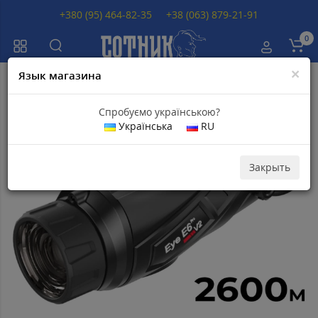
+380 (95) 464-82-35
+38 (063) 879-21-91
0
×
Язык магазина
Главная
Тепловизоры
Тепловизоры INFIRAY (IRAY)
Тепловизор INFI
Спробуємо українською?
Українська
RU
Популярный
Закрыть