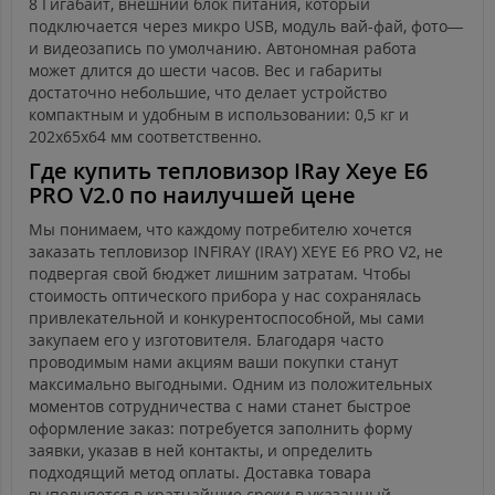
8 Гигабайт, внешний блок питания, который
подключается через микро USB, модуль вай-фай, фото—
и видеозапись по умолчанию. Автономная работа
может длится до шести часов. Вес и габариты
достаточно небольшие, что делает устройство
компактным и удобным в использовании: 0,5 кг и
202x65x64 мм соответственно.
Где купить тепловизор IRay Xeye E6
PRO V2.0 по наилучшей цене
Мы понимаем, что каждому потребителю хочется
заказать тепловизор INFIRAY (IRAY) XEYE E6 PRO V2, не
подвергая свой бюджет лишним затратам. Чтобы
стоимость оптического прибора у нас сохранялась
привлекательной и конкурентоспособной, мы сами
закупаем его у изготовителя. Благодаря часто
проводимым нами акциям ваши покупки станут
максимально выгодными. Одним из положительных
моментов сотрудничества с нами станет быстрое
оформление заказ: потребуется заполнить форму
заявки, указав в ней контакты, и определить
подходящий метод оплаты. Доставка товара
выполняется в кратчайшие сроки в указанный