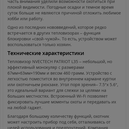
часть внимания уделили возможности охотиться при
плохой видимости. Погодные осадки и темное время
суток больше не являются причиной отложить любимое
хобби или работу.
Одно из последних нововведений, которое редко
встречается в других тепловизорах – функция
блокировки «свой-чужой». То есть, устройством может
воспользоваться только хозяин.
Технические характеристики
Тепловизор NVECTECH PATRIOT L35 – небольшой, но
эффективный монокуляр с размерами
67мм×63мм×190мм и весом 460 грамм. Устройство с
легкостью поместится во внутреннем кармане куртки
или охотничьем рюкзаке. Угол поря зрения– 7.5°x 5.6°,
это идеальный вариант для слежки за целями на
больших местностях. Встроенный Wi-Fi позволяет
фиксировать лучшие моменты охоты и передавать их
на любой гаджет.
Благодаря большому количеству функций, охотник
может настроить прибор под себя, отталкиваясь от
целей использования и предпочтений. Компания