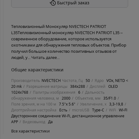
Быстрый заказ
Тепловизионный Монокуляр NVECTECH PATRIOT
L35Тепловизионный монокуляр NVECTECH PATRIOT L35 –
современное оборудование, которое используется
охотниками для обнаружения тепловых объектов. Прибор
получил большое количество позитивных отзывов от
людей, у...
Читать далее...
Общие характеристики
Производитель
NVECTECH
Частота, Гц
50
Ядро
VOx, NETD <
20 mk
Разрешение матрицы
384x288
Дисплей
OLED
1024x768
Палитры изображения
6
Дальность
обнаружения человека, м
2000
Объектив, мм
35/F1.0
Поле зрения, м на 100 м
7.5°x 5.6°
Увеличение, х
3,3-19,8
Диоптрийная настройка
Есть
microUSB
Type-C
WiFi
WI-FI
Двустороннее соединение Wi-Fi, дистанционное управление
APP
Видеовыход
Да
Все характеристики