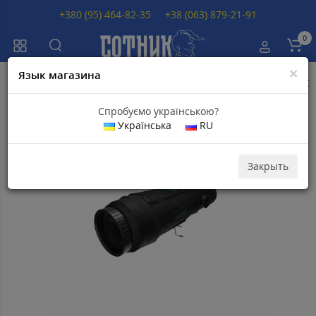
+380 (95) 464-82-35
+38 (063) 879-21-91
0
×
Язык магазина
Главная
Тепловизоры
Тепловизоры NVECTECH
Тепловизор NVECT
Спробуємо українською?
Українська
RU
Популярный
Скидка 12
100
грн
Закрыть