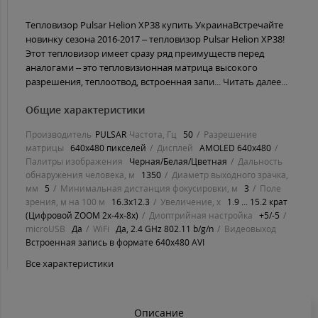
Тепловизор Pulsar Helion XP38 купить УкраинаВстречайте
новинку сезона 2016-2017 – тепловизор Pulsar Helion XP38!
Этот тепловизор имеет сразу ряд преимуществ перед
аналогами – это тепловизионная матрица высокого
разрешения, теплоотвод, встроенная запи...
Читать далее...
Общие характеристики
Производитель
PULSAR
Частота, Гц
50
Разрешение
матрицы
640x480 пикселей
Дисплей
AMOLED 640x480
Палитры изображения
Черная/Белая/Цветная
Дальность
обнаружения человека, м
1350
Диаметр выходного зрачка,
мм
5
Минимальная дистанция фокусировки, м
3
Поле
зрения, м на 100 м
16.3x12.3
Увеличение, х
1.9 ... 15.2 крат
(Цифровой ZOOM 2х-4х-8x)
Диоптрийная настройка
+5/-5
microUSB
Да
WiFi
Да, 2.4 GHz 802.11 b/g/n
Видеовыход
Встроенная запись в формате 640x480 AVI
Все характеристики
Описание