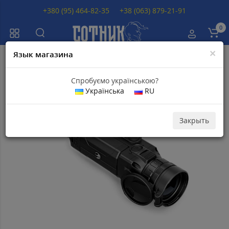
+380 (95) 464-82-35
+38 (063) 879-21-91
0
×
Язык магазина
Главная
Тепловизоры
Тепловизоры PULSAR
Тепловизор Pulsar Hel
Спробуємо українською?
Українська
RU
Топ продаж
Популярный
Закрыть