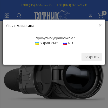
+380 (95) 464-82-35
+38 (063) 879-21-91
0
×
Язык магазина
Главная
Тепловизоры
Тепловизоры PULSAR
Тепловизор Pulsar Hel
Спробуємо українською?
Українська
RU
Топ продаж
Популярный
Закрыть