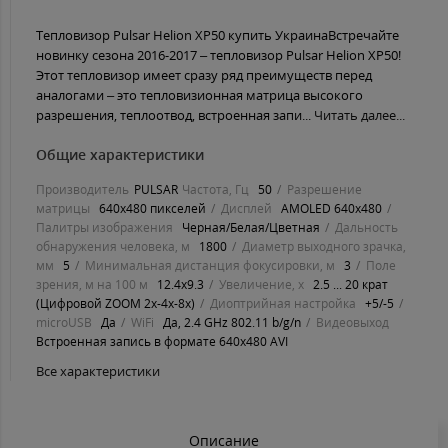
Тепловизор Pulsar Helion XP50 купить УкраинаВстречайте
новинку сезона 2016-2017 – тепловизор Pulsar Helion XP50!
Этот тепловизор имеет сразу ряд преимуществ перед
аналогами – это тепловизионная матрица высокого
разрешения, теплоотвод, встроенная запи...
Читать далее...
Общие характеристики
Производитель
PULSAR
Частота, Гц
50
Разрешение
матрицы
640x480 пикселей
Дисплей
AMOLED 640x480
Палитры изображения
Черная/Белая/Цветная
Дальность
обнаружения человека, м
1800
Диаметр выходного зрачка,
мм
5
Минимальная дистанция фокусировки, м
3
Поле
зрения, м на 100 м
12.4x9.3
Увеличение, х
2.5 ... 20 крат
(Цифровой ZOOM 2х-4х-8x)
Диоптрийная настройка
+5/-5
microUSB
Да
WiFi
Да, 2.4 GHz 802.11 b/g/n
Видеовыход
Встроенная запись в формате 640x480 AVI
Все характеристики
Описание