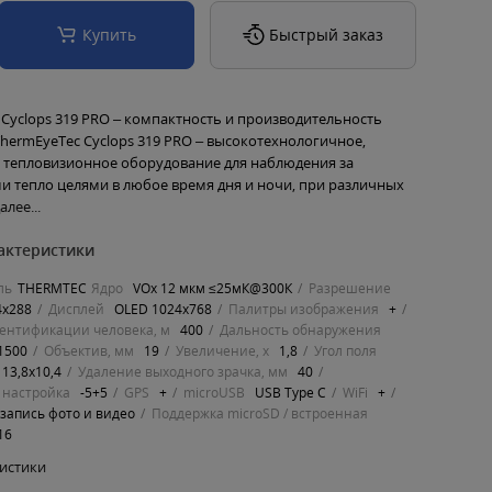
Купить
Быстрый заказ
 Cyclops 319 PRO – компактность и производительность
hermEyeTec Cyclops 319 PRO – высокотехнологичное,
 тепловизионное оборудование для наблюдения за
 тепло целями в любое время дня и ночи, при различных
алее...
актеристики
ль
THERMTEC
Ядро
VOx 12 мкм ≤25мК@300К
Разрешение
4x288
Дисплей
OLED 1024x768
Палитры изображения
+
ентификации человека, м
400
Дальность обнаружения
1500
Объектив, мм
19
Увеличение, х
1,8
Угол поля
13,8x10,4
Удаление выходного зрачка, мм
40
 настройка
-5+5
GPS
+
microUSB
USB Type C
WiFi
+
запись фото и видео
Поддержка microSD / встроенная
/16
ристики