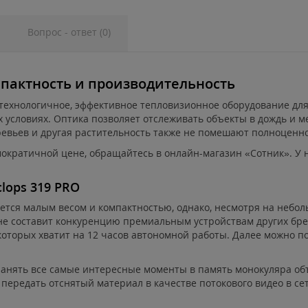
Вопрос - ответ (0)
мпактность и производительность
отехнологичное, эффективное тепловизионное оборудование д
 условиях. Оптика позволяет отслеживать объекты в дождь и м
еревьев и другая растительность также не помешают полноценно
мократичной цене, обращайтесь в онлайн-магазин «Сотник». У
lops 319 PRO
ется малым весом и компактностью, однако, несмотря на небо
не составит конкуренцию премиальным устройствам других бр
которых хватит на 12 часов автономной работы. Далее можно 
анять все самые интересные моменты в память монокуляра объ
 передать отснятый материал в качестве потокового видео в се