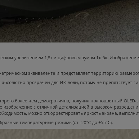
еским увеличением 1,8х и цифровым зумом 1х-6х. Изображение
в метрическом эквиваленте и представляет территорию размером
 абсолютно прозрачен для ИК-волн, потому не препятствует си
оторого более чем демократична, получил полноцветный OLED-э
ое изображение с отличной детализацией в высоком разрешени
обходимость, можно откорректировать яркость экрана, выполни
бразные температурные режимы(от -20°С до +55°С).