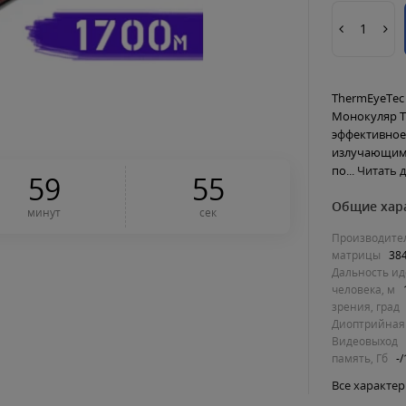
ThermEyeTec
Монокуляр T
эффективное
излучающими
по...
Читать д
5
9
5
3
Общие хар
минут
сек
Производите
матрицы
38
Дальность ид
человека, м
зрения, град
Диоптрийная
Видеовыход
память, Гб
-
Все характе