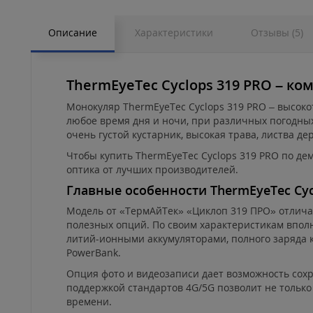
Описание
Характеристики
Отзывы (5)
ThermEyeTec Cyclops 319 PRO – ко
Монокуляр ThermEyeTec Cyclops 319 PRO – высок
любое время дня и ночи, при различных погодных
очень густой кустарник, высокая трава, листва д
Чтобы купить ThermEyeTec Cyclops 319 PRO по де
оптика от лучших производителей.
Главные особенности ThermEyeTec Cyc
Модель от «ТермАйТек» «Циклоп 319 ПРО» отлича
полезных опций. По своим характеристикам впол
литий-ионными аккумуляторами, полного заряда 
PowerBank.
Опция фото и видеозаписи дает возможность сохр
поддержкой стандартов 4G/5G позволит не только
времени.