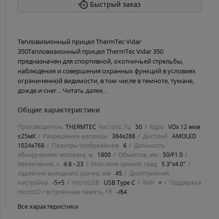
Быстрый заказ
Тепловизионный прицел ThermTec Vidar
350Тепловизионный прицел ThermTec Vidar 350
предназначен для спортивной, охотничьей стрельбы,
наблюдения и совершения охранных функций в условиях
ограниченной видимости, в том числе в темноте, тумане,
дожде и снег...
Читать далее...
Общие характеристики
Производитель
THERMTEC
Частота, Гц
50
Ядро
VOx 12 мкм
≤25мК
Разрешение матрицы
384x288
Дисплей
AMOLED
1024x768
Палитры изображения
6
Дальность
обнаружения человека, м
1800
Объектив, мм
50/F1.0
Увеличение, х
4.6 - 23
Угол поля зрения, град
5.3°x4.0°
Удаление выходного зрачка, мм
45
Диоптрийная
настройка
-5+5
microUSB
USB Type C
WiFi
+
Поддержка
microSD / встроенная память, Гб
-/64
Все характеристики