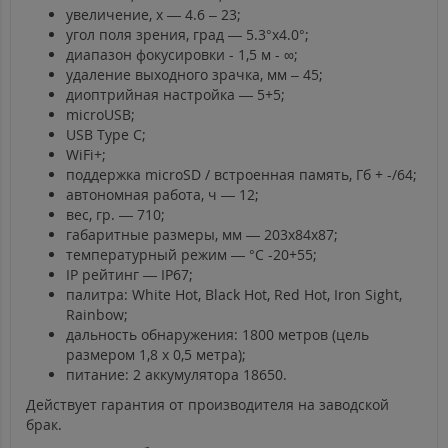
увеличение, х — 4.6 – 23;
угол поля зрения, град — 5.3°x4.0°;
диапазон фокусировки - 1,5 м - ∞;
удаление выходного зрачка, мм – 45;
диоптрийная настройка — 5+5;
microUSB;
USB Type C;
WiFi+;
поддержка microSD / встроенная память, Гб + -/64;
автономная работа, ч — 12;
вес, гр. — 710;
габаритные размеры, мм — 203x84x87;
температурный режим — °C -20+55;
IP рейтинг — IP67;
палитра: White Hot, Black Hot, Red Hot, Iron Sight,
Rainbow;
дальность обнаружения: 1800 метров (цель
размером 1,8 х 0,5 метра);
питание: 2 аккумулятора 18650.
Действует гарантия от производителя на заводской
брак.