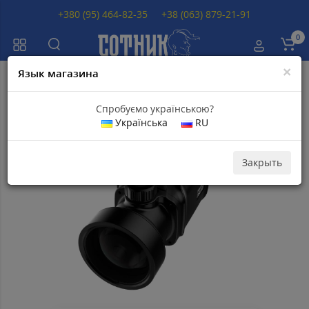
+380 (95) 464-82-35
+38 (063) 879-21-91
0
×
Язык магазина
Главная
Тепловизионные прицелы
Тепловизионные прицелы Ther
Спробуємо українською?
Українська
RU
Популярный
Скидка 24
000
грн
Закрыть