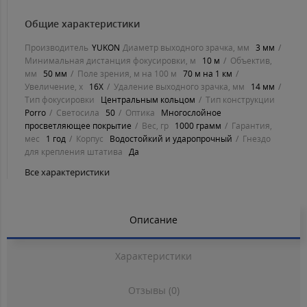
Общие характеристики
Производитель
YUKON
Диаметр выходного зрачка, мм
3 мм
Минимальная дистанция фокусировки, м
10 м
Объектив,
мм
50 мм
Поле зрения, м на 100 м
70 м на 1 км
Увеличение, х
16Х
Удаление выходного зрачка, мм
14 мм
Тип фокусировки
Центральным кольцом
Тип конструкции
Porro
Светосила
50
Оптика
Многослойное
просветляющее покрытие
Вес, гр
1000 грамм
Гарантия,
мес
1 год
Корпус
Водостойкий и ударопрочный
Гнездо
для крепления штатива
Да
Все характеристики
Описание
Характеристики
Отзывы (0)