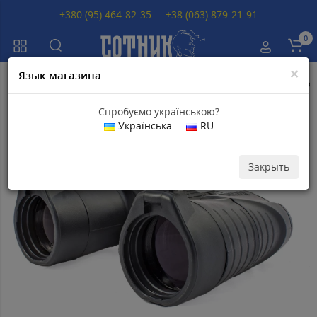
+380 (95) 464-82-35
+38 (063) 879-21-91
0
×
Язык магазина
Главная
Бинокли
Бинокли Yukon
Бинокль YUKON Pro 16x50 Свето
Спробуємо українською?
Українська
RU
Популярный
Закрыть