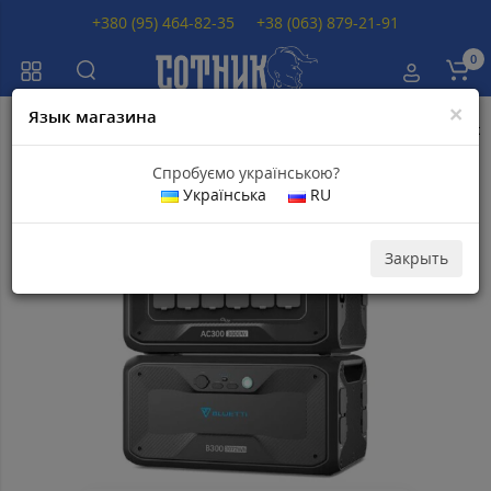
+380 (95) 464-82-35
+38 (063) 879-21-91
0
×
Язык магазина
Главная
Зарядные станции
Зарядная станция BLUETTI AC300 + batt
Спробуємо українською?
Українська
RU
Популярный
Скидка 1
000
грн
Закрыть