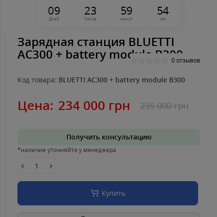
0
9
2
3
5
9
5
4
Дней
Часов
минут
сек
Зарядная станция BLUETTI
AC300 + battery module B300
0 отзывов
Код товара:
BLUETTI AC300 + battery module B300
Цена:
234 000 грн
235 000 грн
Получить консультацию
*наличие уточняйте у менеджера
Купить