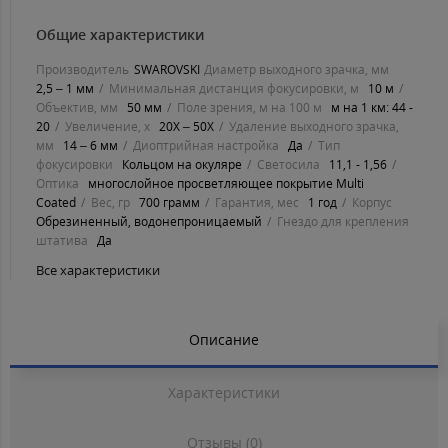
Общие характеристики
Производитель
SWAROVSKI
Диаметр выходного зрачка, мм
2,5 – 1 мм
Минимальная дистанция фокусировки, м
10 м
Объектив, мм
50 мм
Поле зрения, м на 100 м
м на 1 км: 44 -
20
Увеличение, х
20Х – 50Х
Удаление выходного зрачка,
мм
14 – 6 мм
Диоптрийная настройка
Да
Тип
фокусировки
Кольцом на окуляре
Светосила
11,1 - 1,56
Оптика
многослойное просветляющее покрытие Multi
Coated
Вес, гр
700 грамм
Гарантия, мес
1 год
Корпус
Обрезиненный, водонепроницаемый
Гнездо для крепления
штатива
Да
Все характеристики
Описание
Характеристики
Отзывы (0)