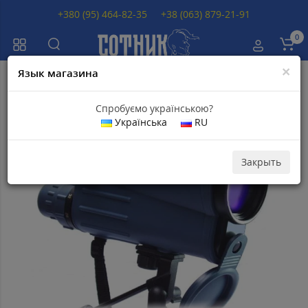
+380 (95) 464-82-35
+38 (063) 879-21-91
0
×
Язык магазина
Главная
Телескопы
Зрительная труба Yukon 20-50х50 WA
Спробуємо українською?
Українська
RU
Популярный
Закрыть