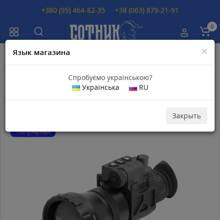
+380 (95) 464-82-35
+38 (063) 879-21-91
0
×
Язык магазина
Главная
Производитель
ATN
Спробуємо українською?
Приборы ATN
Українська
RU
Закрыть
Популярный